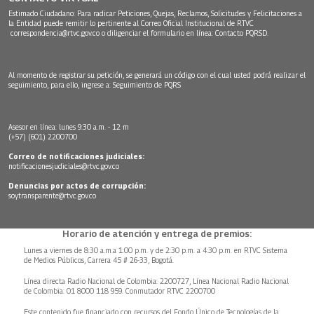
Estimado Ciudadano: Para radicar Peticiones, Quejas, Reclamos, Solicitudes y Felicitaciones a
la Entidad puede remitir lo pertinente al Correo Oficial Institucional de RTVC
correspondencia@rtvc.gov.co
o diligenciar el formulario en línea:
Contacto PQRSD.
Al momento de registrar su petición, se generará un código con el cual usted podrá realizar el
seguimiento, para ello, ingrese a:
Seguimiento de PQRS
Asesor en línea: lunes 9:30 a.m. - 12 m
(+57) (601) 2200700
Correo de notificaciones judiciales:
notificacionesjudiciales@rtvc.gov.co
Denuncias por actos de corrupción:
soytransparente@rtvc.gov.co
Horario de atención y entrega de premios:
Lunes a viernes de 8:30 a.m.a 1:00 p.m. y de 2:30 p.m. a 4:30 p.m. en RTVC Sistema
de Medios Públicos, Carrera 45 # 26-33, Bogotá.
Línea directa Radio Nacional de Colombia: 2200727, Línea Nacional Radio Nacional
de Colombia: 01 8000 118 959. Conmutador RTVC 2200700
Este contenido fue financiado con recursos del Fondo Único de Tecnologías de la