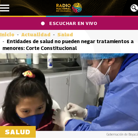
Pasar al contenido principal
ESCUCHAR EN VIVO
Inicio
Actualidad
Salud
Entidades de salud no pueden negar tratamientos a
menores: Corte Constitucional
SALUD
Gobernación de Boyacá