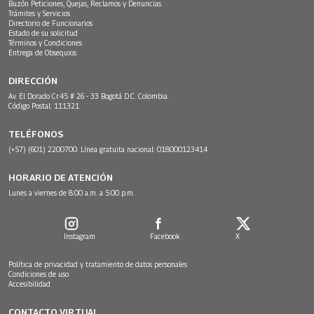
Buzón Peticiones, Quejas, Reclamos y Denuncias
Trámites y Servicios
Directorio de Funcionarios
Estado de su solicitud
Términos y Condiciones
Entrega de Obsequios
DIRECCIÓN
Av. El Dorado Cr.45 # 26 - 33 Bogotá D.C. Colombia.
Código Postal: 111321
TELÉFONOS
(+57) (601) 2200700. Línea gratuita nacional: 018000123414
HORARIO DE ATENCIÓN
Lunes a viernes de 8:00 a.m. a 5:00 p.m.
Instagram
Facebook
X
Política de privacidad y tratamiento de datos personales
Condiciones de uso
Accesibilidad
CONTACTO VIRTUAL