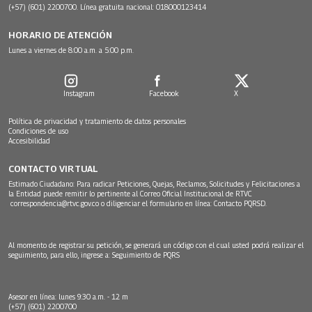
(+57) (601) 2200700. Línea gratuita nacional: 018000123414
HORARIO DE ATENCIÓN
Lunes a viernes de 8:00 a.m. a 5:00 p.m.
Instagram
Facebook
X
Política de privacidad y tratamiento de datos personales
Condiciones de uso
Accesibilidad
CONTACTO VIRTUAL
Estimado Ciudadano: Para radicar Peticiones, Quejas, Reclamos, Solicitudes y Felicitaciones a
la Entidad puede remitir lo pertinente al Correo Oficial Institucional de RTVC
correspondencia@rtvc.gov.co
o diligenciar el formulario en línea:
Contacto PQRSD.
Al momento de registrar su petición, se generará un código con el cual usted podrá realizar el
seguimiento, para ello, ingrese a:
Seguimiento de PQRS
Asesor en línea: lunes 9:30 a.m. - 12 m
(+57) (601) 2200700