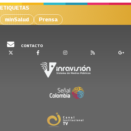
ETIQUETAS
minSalud
Prensa
CONTACTO