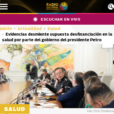
Pasar al contenido principal
ESCUCHAR EN VIVO
Inicio
Actualidad
Salud
Evidencias desmiente supuesta desfinanciación en la
salud por parte del gobierno del presidente Petro
SALUD
Foto: Flickr Presidencia