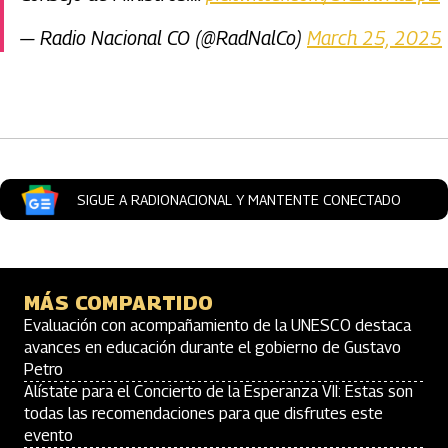
— Radio Nacional CO (@RadNalCo)
March 25, 2025
Artículos Player
SIGUE A RADIONACIONAL Y MANTENTE CONECTADO
MÁS COMPARTIDO
Evaluación con acompañamiento de la UNESCO destaca
avances en educación durante el gobierno de Gustavo
Petro
Alístate para el Concierto de la Esperanza VII: Estas son
todas las recomendaciones para que disfrutes este
evento