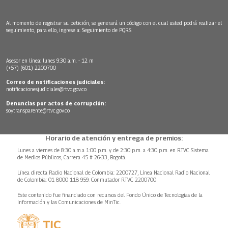
Al momento de registrar su petición, se generará un código con el cual usted podrá realizar el
seguimiento, para ello, ingrese a:
Seguimiento de PQRS
Asesor en línea: lunes 9:30 a.m. - 12 m
(+57) (601) 2200700
Correo de notificaciones judiciales:
notificacionesjudiciales@rtvc.gov.co
Denuncias por actos de corrupción:
soytransparente@rtvc.gov.co
Horario de atención y entrega de premios:
Lunes a viernes de 8:30 a.m.a 1:00 p.m. y de 2:30 p.m. a 4:30 p.m. en RTVC Sistema
de Medios Públicos, Carrera 45 # 26-33, Bogotá.
Línea directa Radio Nacional de Colombia: 2200727, Línea Nacional Radio Nacional
de Colombia: 01 8000 118 959. Conmutador RTVC 2200700
Este contenido fue financiado con recursos del Fondo Único de Tecnologías de la
Información y las Comunicaciones de MinTic.