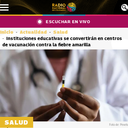
Pasar al contenido principal
ESCUCHAR EN VIVO
Inicio
Actualidad
Salud
Instituciones educativas se convertirán en centros
de vacunación contra la fiebre amarilla
SALUD
Foto de: Pexels