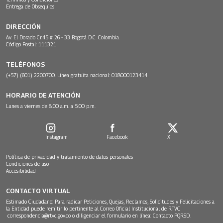
Entrega de Obsequios
DIRECCIÓN
Av. El Dorado Cr.45 # 26 - 33 Bogotá D.C. Colombia.
Código Postal: 111321
TELÉFONOS
(+57) (601) 2200700. Línea gratuita nacional: 018000123414
HORARIO DE ATENCIÓN
Lunes a viernes de 8:00 a.m. a 5:00 p.m.
Instagram
Facebook
X
Política de privacidad y tratamiento de datos personales
Condiciones de uso
Accesibilidad
CONTACTO VIRTUAL
Estimado Ciudadano: Para radicar Peticiones, Quejas, Reclamos, Solicitudes y Felicitaciones a
la Entidad puede remitir lo pertinente al Correo Oficial Institucional de RTVC
correspondencia@rtvc.gov.co
o diligenciar el formulario en línea:
Contacto PQRSD.