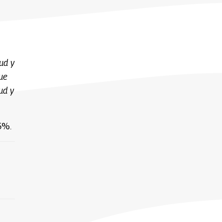
ud y
que
ud y
95%.