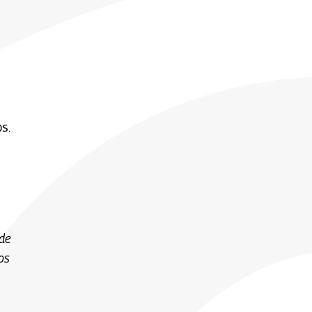
e
os.
 de
os