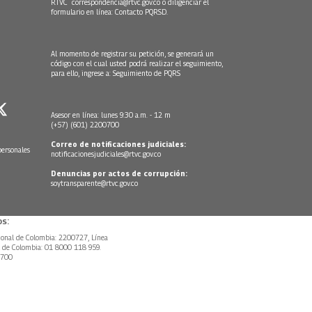
RTVC
correspondencia@rtvc.gov.co
o diligenciar el
formulario en línea:
Contacto PQRSD.
Al momento de registrar su petición, se generará un
código con el cual usted podrá realizar el seguimiento,
para ello, ingrese a:
Seguimiento de PQRS
Asesor en línea: lunes 9:30 a.m. - 12 m
(+57) (601) 2200700
Correo de notificaciones judiciales:
personales
notificacionesjudiciales@rtvc.gov.co
Denuncias por actos de corrupción:
soytransparente@rtvc.gov.co
s:
ional de Colombia: 2200727, Línea
l de Colombia: 01 8000 118 959.
0700