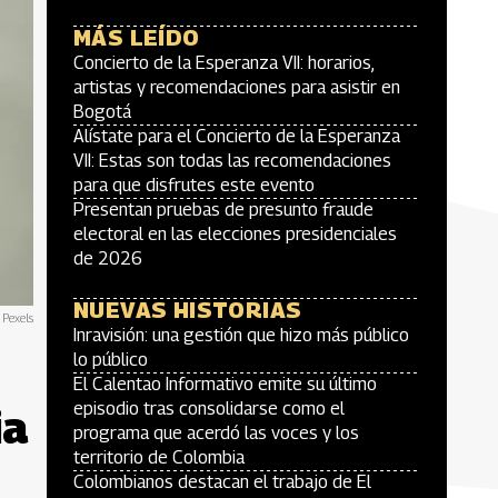
MÁS LEÍDO
Concierto de la Esperanza VII: horarios,
artistas y recomendaciones para asistir en
Bogotá
Alístate para el Concierto de la Esperanza
VII: Estas son todas las recomendaciones
para que disfrutes este evento
Presentan pruebas de presunto fraude
electoral en las elecciones presidenciales
de 2026
NUEVAS HISTORIAS
 Pexels
Inravisión: una gestión que hizo más público
lo público
El Calentao Informativo emite su último
episodio tras consolidarse como el
ia
programa que acerdó las voces y los
territorio de Colombia
Colombianos destacan el trabajo de El