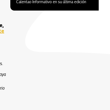
Calentao Informativo en su última edición
e,
te
s.
haya
rio