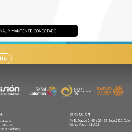
ONAL Y MANTENTE CONECTADO
lla
os
DIRECCIÓN
l usuario
Av. El Dorado Cr.45 # 26 - 33 Bogotá D.C. Colom
n nosotros
Código Postal: 111321
 de actividades