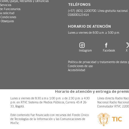
ciones, Quejas, Reclamos y Denuncias
TELÉFONOS
Servicios
 de Funcionarios
(+57) (601) 2200700. Línea gratuita nacional:
su solicitud
018000123414
 Condiciones
 Obsequios
HORARIO DE ATENCIÓN
Lunes a viernes de 8:00 a.m. a 5:00 p.m.
Instagram
Facebook
X
Política de privacidad y tratamiento de datos 
Condiciones de uso
Accesibilidad
Horario de atención y entrega de premio
Lunes a viernes de 8:30 a.m.a 1:00 p.m. y de 2:30 p.m. a 4:30
Línea directa Radio Nac
p.m. en RTVC Sistema de Medios Públicos, Carrera 45 # 26-
Nacional Radio Naciona
33, Bogotá.
Conmutador RTVC 220
Este contenido fue financiado con recursos del Fondo Único
de Tecnologías de la Información y las Comunicaciones de
MinTic.