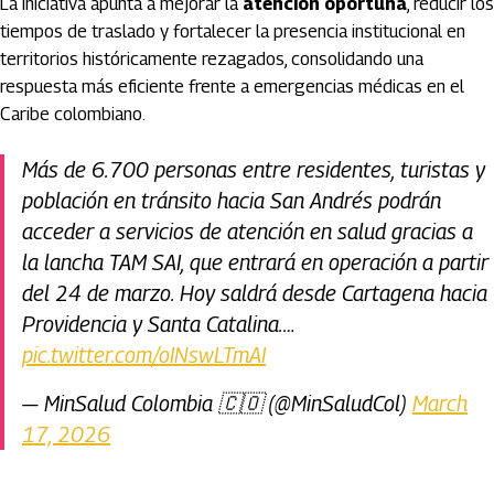
La iniciativa apunta a mejorar la
atención oportuna
, reducir los
tiempos de traslado y fortalecer la presencia institucional en
territorios históricamente rezagados, consolidando una
respuesta más eficiente frente a emergencias médicas en el
Caribe colombiano.
Más de 6.700 personas entre residentes, turistas y
población en tránsito hacia San Andrés podrán
acceder a servicios de atención en salud gracias a
la lancha TAM SAI, que entrará en operación a partir
del 24 de marzo. Hoy saldrá desde Cartagena hacia
Providencia y Santa Catalina.…
pic.twitter.com/oINswLTmAI
— MinSalud Colombia 🇨🇴 (@MinSaludCol)
March
17, 2026
Artículos Player