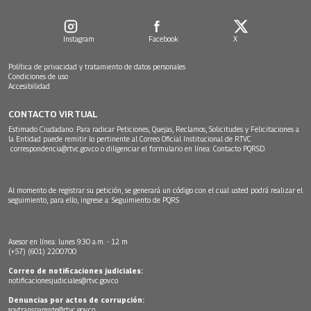
Instagram
Facebook
X
Política de privacidad y tratamiento de datos personales
Condiciones de uso
Accesibilidad
CONTACTO VIRTUAL
Estimado Ciudadano: Para radicar Peticiones, Quejas, Reclamos, Solicitudes y Felicitaciones a
la Entidad puede remitir lo pertinente al Correo Oficial Institucional de RTVC
correspondencia@rtvc.gov.co
o diligenciar el formulario en línea:
Contacto PQRSD.
Al momento de registrar su petición, se generará un código con el cual usted podrá realizar el
seguimiento, para ello, ingrese a:
Seguimiento de PQRS
Asesor en línea: lunes 9:30 a.m. - 12 m
(+57) (601) 2200700
Correo de notificaciones judiciales:
notificacionesjudiciales@rtvc.gov.co
Denuncias por actos de corrupción:
soytransparente@rtvc.gov.co