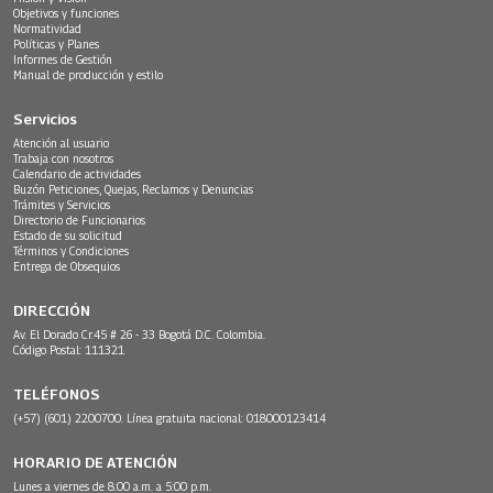
Objetivos y funciones
Normatividad
Políticas y Planes
Informes de Gestión
Manual de producción y estilo
Servicios
Atención al usuario
Trabaja con nosotros
Calendario de actividades
Buzón Peticiones, Quejas, Reclamos y Denuncias
Trámites y Servicios
Directorio de Funcionarios
Estado de su solicitud
Términos y Condiciones
Entrega de Obsequios
DIRECCIÓN
Av. El Dorado Cr.45 # 26 - 33 Bogotá D.C. Colombia.
Código Postal: 111321
TELÉFONOS
(+57) (601) 2200700. Línea gratuita nacional: 018000123414
HORARIO DE ATENCIÓN
Lunes a viernes de 8:00 a.m. a 5:00 p.m.