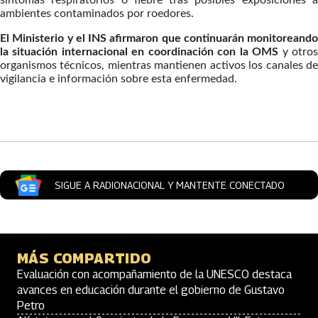
síntomas respiratorios o fiebre tras posibles exposiciones a
ambientes contaminados por roedores.
El Ministerio y el INS afirmaron que continuarán monitoreando
la situación internacional en coordinación con la OMS
y otro
organismos técnicos, mientras mantienen activos los canales de
vigilancia e información sobre esta enfermedad.
Artículos Player
SIGUE A RADIONACIONAL Y MANTENTE CONECTADO
MÁS COMPARTIDO
Evaluación con acompañamiento de la UNESCO destaca
avances en educación durante el gobierno de Gustavo
Petro