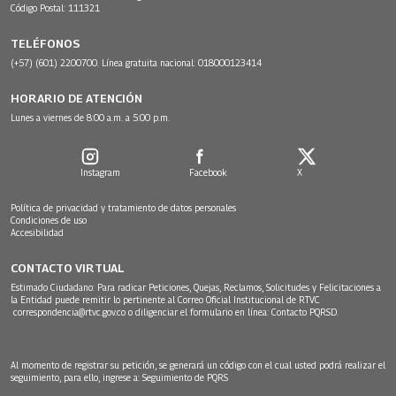
Código Postal: 111321
TELÉFONOS
(+57) (601) 2200700. Línea gratuita nacional: 018000123414
HORARIO DE ATENCIÓN
Lunes a viernes de 8:00 a.m. a 5:00 p.m.
Instagram
Facebook
X
Política de privacidad y tratamiento de datos personales
Condiciones de uso
Accesibilidad
CONTACTO VIRTUAL
Estimado Ciudadano: Para radicar Peticiones, Quejas, Reclamos, Solicitudes y Felicitaciones a
la Entidad puede remitir lo pertinente al Correo Oficial Institucional de RTVC
correspondencia@rtvc.gov.co
o diligenciar el formulario en línea:
Contacto PQRSD.
Al momento de registrar su petición, se generará un código con el cual usted podrá realizar el
seguimiento, para ello, ingrese a:
Seguimiento de PQRS