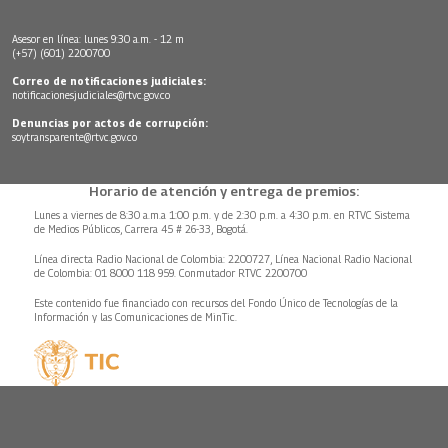
Asesor en línea: lunes 9:30 a.m. - 12 m
(+57) (601) 2200700
Correo de notificaciones judiciales:
notificacionesjudiciales@rtvc.gov.co
Denuncias por actos de corrupción:
soytransparente@rtvc.gov.co
Horario de atención y entrega de premios:
Lunes a viernes de 8:30 a.m.a 1:00 p.m. y de 2:30 p.m. a 4:30 p.m. en RTVC Sistema
de Medios Públicos, Carrera 45 # 26-33, Bogotá.
Línea directa Radio Nacional de Colombia: 2200727, Línea Nacional Radio Nacional
de Colombia: 01 8000 118 959. Conmutador RTVC 2200700
Este contenido fue financiado con recursos del Fondo Único de Tecnologías de la
Información y las Comunicaciones de MinTic.