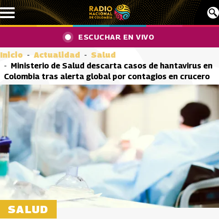
Pasar al contenido principal
ESCUCHAR EN VIVO
Inicio
Actualidad
Salud
Ministerio de Salud descarta casos de hantavirus en
Colombia tras alerta global por contagios en crucero
SALUD