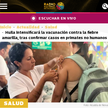
Pasar al contenido principal
ESCUCHAR EN VIVO
Inicio
Actualidad
Salud
Huila intensificará la vacunación contra la fiebre
amarilla, tras confirmar casos en primates no humanos
SALUD
Foto: Alcaldía de Neiva