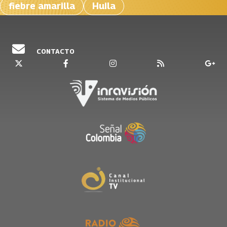
fiebre amarilla
Huila
CONTACTO