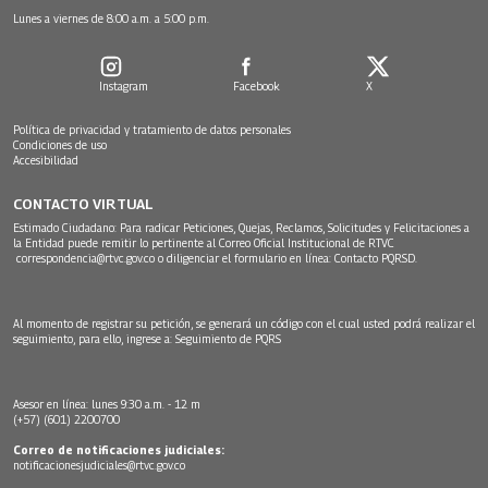
Lunes a viernes de 8:00 a.m. a 5:00 p.m.
Instagram
Facebook
X
Política de privacidad y tratamiento de datos personales
Condiciones de uso
Accesibilidad
CONTACTO VIRTUAL
Estimado Ciudadano: Para radicar Peticiones, Quejas, Reclamos, Solicitudes y Felicitaciones a
la Entidad puede remitir lo pertinente al Correo Oficial Institucional de RTVC
correspondencia@rtvc.gov.co
o diligenciar el formulario en línea:
Contacto PQRSD.
Al momento de registrar su petición, se generará un código con el cual usted podrá realizar el
seguimiento, para ello, ingrese a:
Seguimiento de PQRS
Asesor en línea: lunes 9:30 a.m. - 12 m
(+57) (601) 2200700
Correo de notificaciones judiciales:
notificacionesjudiciales@rtvc.gov.co