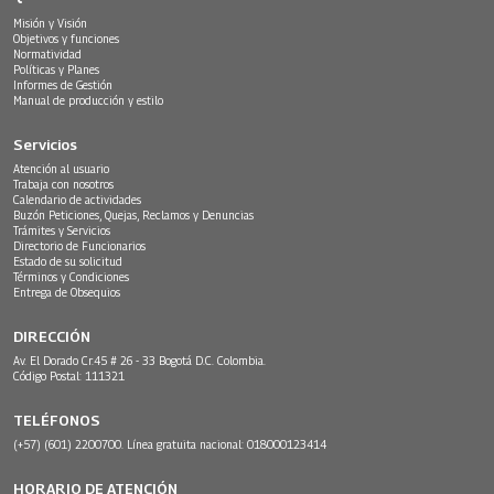
Misión y Visión
Objetivos y funciones
Normatividad
Políticas y Planes
Informes de Gestión
Manual de producción y estilo
Servicios
Atención al usuario
Trabaja con nosotros
Calendario de actividades
Buzón Peticiones, Quejas, Reclamos y Denuncias
Trámites y Servicios
Directorio de Funcionarios
Estado de su solicitud
Términos y Condiciones
Entrega de Obsequios
DIRECCIÓN
Av. El Dorado Cr.45 # 26 - 33 Bogotá D.C. Colombia.
Código Postal: 111321
TELÉFONOS
(+57) (601) 2200700. Línea gratuita nacional: 018000123414
HORARIO DE ATENCIÓN