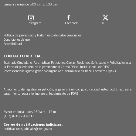
Lunes a viernes de 8:00 a.m. a 5:00 p.m.
Instagram
Facebook
X
Política de privacidad y tratamiento de datos personales
Condiciones de uso
Accesibilidad
CONTACTO VIRTUAL
Estimado Ciudadano: Para radicar Peticiones, Quejas, Reclamos, Solicitudes y Felicitaciones a
la Entidad puede remitir lo pertinente al Correo Oficial Institucional de RTVC
correspondencia@rtvc.gov.co
o diligenciar el formulario en línea:
Contacto PQRSD.
Al momento de registrar su petición, se generará un código con el cual usted podrá realizar el
seguimiento, para ello, ingrese a:
Seguimiento de PQRS
Asesor en línea: lunes 9:30 a.m. - 12 m
(+57) (601) 2200700
Correo de notificaciones judiciales:
notificacionesjudiciales@rtvc.gov.co