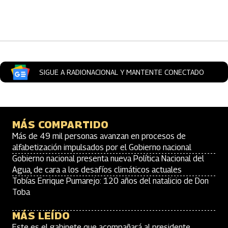
Artículos Player
SIGUE A RADIONACIONAL Y MANTENTE CONECTADO
MÁS COMPARTIDO
Más de 49 mil personas avanzan en procesos de
alfabetización impulsados por el Gobierno nacional
Gobierno nacional presenta nueva Política Nacional del
Agua, de cara a los desafíos climáticos actuales
Tobías Enrique Pumarejo: 120 años del natalicio de Don
Toba
MÁS LEÍDO
Este es el gabinete que acompañará al presidente