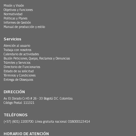
Misión y Visión
Objetivos y funciones
Normatividad
Políticas y Planes
Informes de Gestión
Manual de producción y estilo
Servicios
Atención al usuario
Trabaja con nosotros
Calendario de actividades
Buzón Peticiones, Quejas, Reclamos y Denuncias
Trámites y Servicios
Directorio de Funcionarios
Estado de su solicitud
Términos y Condiciones
Entrega de Obsequios
DIRECCIÓN
Av. El Dorado Cr.45 # 26 - 33 Bogotá D.C. Colombia.
Código Postal: 111321
TELÉFONOS
(+57) (601) 2200700. Línea gratuita nacional: 018000123414
HORARIO DE ATENCIÓN