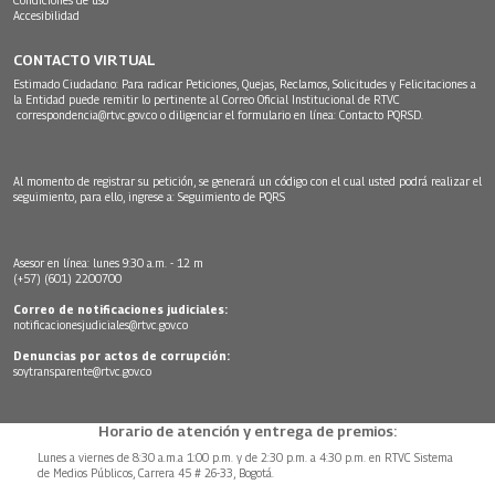
Accesibilidad
CONTACTO VIRTUAL
Estimado Ciudadano: Para radicar Peticiones, Quejas, Reclamos, Solicitudes y Felicitaciones a
la Entidad puede remitir lo pertinente al Correo Oficial Institucional de RTVC
correspondencia@rtvc.gov.co
o diligenciar el formulario en línea:
Contacto PQRSD.
Al momento de registrar su petición, se generará un código con el cual usted podrá realizar el
seguimiento, para ello, ingrese a:
Seguimiento de PQRS
Asesor en línea: lunes 9:30 a.m. - 12 m
(+57) (601) 2200700
Correo de notificaciones judiciales:
notificacionesjudiciales@rtvc.gov.co
Denuncias por actos de corrupción:
soytransparente@rtvc.gov.co
Horario de atención y entrega de premios:
Lunes a viernes de 8:30 a.m.a 1:00 p.m. y de 2:30 p.m. a 4:30 p.m. en RTVC Sistema
de Medios Públicos, Carrera 45 # 26-33, Bogotá.