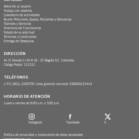
Atención al usuario
Trabaja con nosotros
Calendario de actividades
Buzón Peticiones, Quejas, Reclamos y Denuncias
Trámites y Servicios
Directorio de Funcionarios
Estado de su solicitud
Términos y Condiciones
Entrega de Obsequios
DIRECCIÓN
Av. El Dorado Cr.45 # 26 - 33 Bogotá D.C. Colombia.
Código Postal: 111321
TELÉFONOS
(+57) (601) 2200700. Línea gratuita nacional: 018000123414
HORARIO DE ATENCIÓN
Lunes a viernes de 8:00 a.m. a 5:00 p.m.
Instagram
Facebook
X
Política de privacidad y tratamiento de datos personales
Condiciones de uso