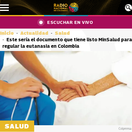
Pasar al contenido principal
ESCUCHAR EN VIVO
Inicio
Actualidad
Salud
Este sería el documento que tiene listo MinSalud para
regular la eutanasia en Colombia
SALUD
Colprensa.