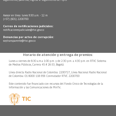
Asesor en línea: lunes 9:30 a.m. - 12 m
(+57) (601) 2200700
Correo de notificaciones judiciales:
notificacionesjudiciales@rtvc.gov.co
Denuncias por actos de corrupción:
soytransparente@rtvc.gov.co
Horario de atención y entrega de premios:
Lunes a viernes de 8:30 a.m.a 1:00 p.m. y de 2:30 p.m. a 4:30 p.m. en RTVC Sistema
de Medios Públicos, Carrera 45 # 26-33, Bogotá.
Línea directa Radio Nacional de Colombia: 2200727, Línea Nacional Radio Nacional
de Colombia: 01 8000 118 959. Conmutador RTVC 2200700
Este contenido fue financiado con recursos del Fondo Único de Tecnologías de la
Información y las Comunicaciones de MinTic.