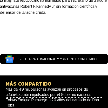
El magnate republicano ha nominado para secretario de Salud al
antivacunas Robert F. Kennedy Jr, sin formación científica y
defensor de la leche cruda.
Artículos Player
SIGUE A RADIONACIONAL Y MANTENTE CONECTADO
MÁS COMPARTIDO
Más de 49 mil personas avanzan en procesos de
alfabetización impulsados por el Gobierno nacional
Tobías Enrique Pumarejo: 120 años del natalicio de Don
Toba