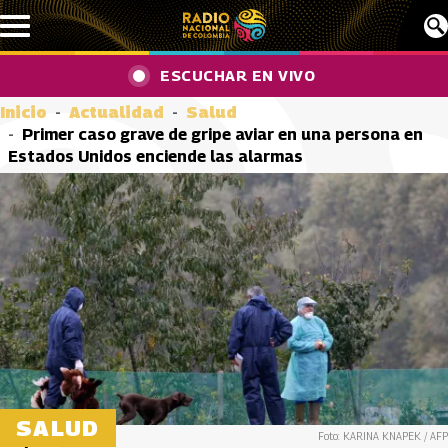
Pasar al contenido principal
ESCUCHAR EN VIVO
Inicio
Actualidad
Salud
Primer caso grave de gripe aviar en una persona en
Estados Unidos enciende las alarmas
SALUD
Foto: KARINA KNAPEK / AFP