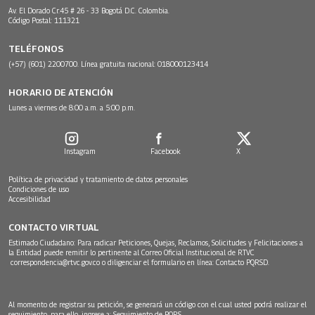
Av. El Dorado Cr.45 # 26 - 33 Bogotá D.C. Colombia.
Código Postal: 111321
TELÉFONOS
(+57) (601) 2200700. Línea gratuita nacional: 018000123414
HORARIO DE ATENCIÓN
Lunes a viernes de 8:00 a.m. a 5:00 p.m.
Instagram
Facebook
X
Política de privacidad y tratamiento de datos personales
Condiciones de uso
Accesibilidad
CONTACTO VIRTUAL
Estimado Ciudadano: Para radicar Peticiones, Quejas, Reclamos, Solicitudes y Felicitaciones a
la Entidad puede remitir lo pertinente al Correo Oficial Institucional de RTVC
correspondencia@rtvc.gov.co
o diligenciar el formulario en línea:
Contacto PQRSD.
Al momento de registrar su petición, se generará un código con el cual usted podrá realizar el
seguimiento, para ello, ingrese a:
Seguimiento de PQRS