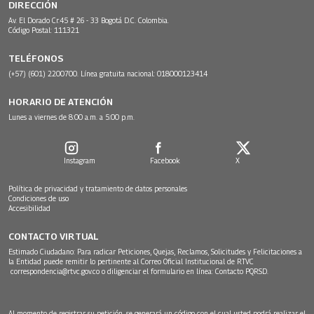
DIRECCIÓN
Av. El Dorado Cr.45 # 26 - 33 Bogotá D.C. Colombia.
Código Postal: 111321
TELÉFONOS
(+57) (601) 2200700. Línea gratuita nacional: 018000123414
HORARIO DE ATENCIÓN
Lunes a viernes de 8:00 a.m. a 5:00 p.m.
Instagram
Facebook
X
Política de privacidad y tratamiento de datos personales
Condiciones de uso
Accesibilidad
CONTACTO VIRTUAL
Estimado Ciudadano: Para radicar Peticiones, Quejas, Reclamos, Solicitudes y Felicitaciones a
la Entidad puede remitir lo pertinente al Correo Oficial Institucional de RTVC
correspondencia@rtvc.gov.co
o diligenciar el formulario en línea:
Contacto PQRSD.
Al momento de registrar su petición, se generará un código con el cual usted podrá realizar el