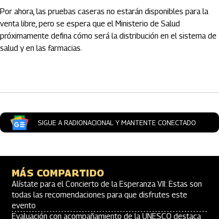
Por ahora, las pruebas caseras no estarán disponibles para la
venta libre, pero se espera que el Ministerio de Salud
próximamente defina cómo será la distribución en el sistema de
salud y en las farmacias.
Artículos Player
SIGUE A RADIONACIONAL Y MANTENTE CONECTADO
MÁS COMPARTIDO
Alístate para el Concierto de la Esperanza VII: Estas son
todas las recomendaciones para que disfrutes este
evento
Evaluación con acompañamiento de la UNESCO destaca