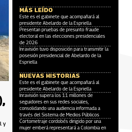
MÁS LEÍDO
Este es el gabinete que acompañará al
presidente Abelardo de la Espriella
Presentan pruebas de presunto fraude
electoral en las elecciones presidenciales
de 2026
Inravisión tuvo disposición para transmitir la
posesión presidencial de Abelardo de la
Espriella
NUEVAS HISTORIAS
Este es el gabinete que acompañará al
presidente Abelardo de la Espriella
,
Inravisión supera los 11 millones de
seguidores en sus redes sociales,
consolidando una audiencia informada a
través del Sistema de Medios Públicos
Cortometraje cordobés dirigido por una
l y
mujer emberá representará a Colombia en