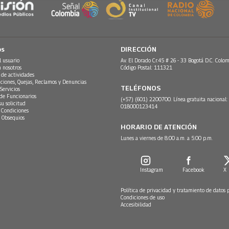
os
DIRECCIÓN
l usuario
Av. El Dorado Cr.45 # 26 - 33 Bogotá D.C. Colom
n nosotros
Código Postal: 111321
 de actividades
ciones, Quejas, Reclamos y Denuncias
TELÉFONOS
Servicios
 de Funcionarios
(+57) (601) 2200700. Línea gratuita nacional:
su solicitud
018000123414
 Condiciones
 Obsequios
HORARIO DE ATENCIÓN
Lunes a viernes de 8:00 a.m. a 5:00 p.m.
Instagram
Facebook
X
Política de privacidad y tratamiento de datos 
Condiciones de uso
Accesibilidad