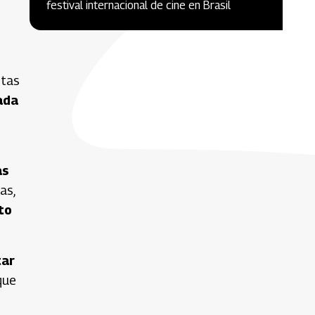
festival internacional de cine en Brasil
ntas
ada
as
as,
to
tar
que