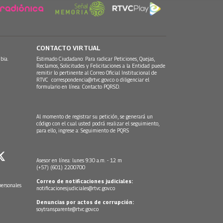
CONTACTO VIRTUAL
bia.
Estimado Ciudadano: Para radicar Peticiones, Quejas,
Reclamos, Solicitudes y Felicitaciones a la Entidad puede
remitir lo pertinente al Correo Oficial Institucional de
RTVC
correspondencia@rtvc.gov.co
o diligenciar el
formulario en línea:
Contacto PQRSD.
Al momento de registrar su petición, se generará un
código con el cual usted podrá realizar el seguimiento,
para ello, ingrese a:
Seguimiento de PQRS
Asesor en línea: lunes 9:30 a.m. - 12 m
(+57) (601) 2200700
Correo de notificaciones judiciales:
personales
notificacionesjudiciales@rtvc.gov.co
Denuncias por actos de corrupción:
soytransparente@rtvc.gov.co