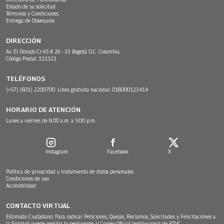
Estado de su solicitud
Términos y Condiciones
Entrega de Obsequios
DIRECCIÓN
Av. El Dorado Cr.45 # 26 - 33 Bogotá D.C. Colombia.
Código Postal: 111321
TELÉFONOS
(+57) (601) 2200700. Línea gratuita nacional: 018000123414
HORARIO DE ATENCIÓN
Lunes a viernes de 8:00 a.m. a 5:00 p.m.
Instagram
Facebook
X
Política de privacidad y tratamiento de datos personales
Condiciones de uso
Accesibilidad
CONTACTO VIRTUAL
Estimado Ciudadano: Para radicar Peticiones, Quejas, Reclamos, Solicitudes y Felicitaciones a
la Entidad puede remitir lo pertinente al Correo Oficial Institucional de RTVC