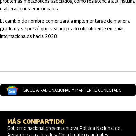
problemas metabólicos asociados, como resistencia a la insulina
o alteraciones emocionales.
El cambio de nombre comenzará a implementarse de manera
gradual y se prevé que sea adoptado oficialmente en guías
internacionales hacia 2028.
Artículos Player
SIGUE A RADIONACIONAL Y MANTENTE CONECTADO
MÁS COMPARTIDO
Gobierno nacional presenta nueva Política Nacional del
Agua, de cara a los desafíos climáticos actuales