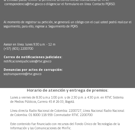
correspondencia@rtvc.gov.co
o diligenciar el formulario en línea:
Contacto PQRSD.
Al momento de registrar su petición, se generará un código con el cual usted podrá realizar el
seguimiento, para ello, ingrese a:
Seguimiento de PQRS
Asesor en línea: lunes 9:30 a.m. - 12 m
(+57) (601) 2200700
Correo de notificaciones judiciales:
notificacionesjudiciales@rtvc.gov.co
Denuncias por actos de corrupción:
soytransparente@rtvc.gov.co
Horario de atención y entrega de premios:
Lunes a viernes de 8:30 a.m.a 1:00 p.m. y de 2:30 p.m. a 4:30 p.m. en RTVC Sistema
de Medios Públicos, Carrera 45 # 26-33, Bogotá.
Línea directa Radio Nacional de Colombia: 2200727, Línea Nacional Radio Nacional
de Colombia: 01 8000 118 959. Conmutador RTVC 2200700
Este contenido fue financiado con recursos del Fondo Único de Tecnologías de la
Información y las Comunicaciones de MinTic.