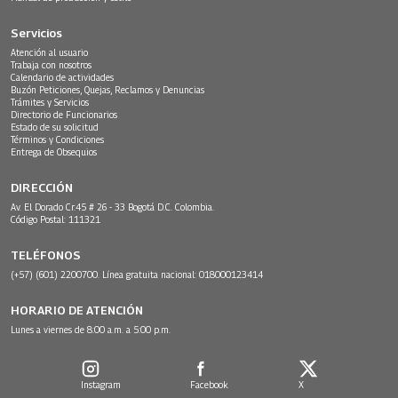
Servicios
Atención al usuario
Trabaja con nosotros
Calendario de actividades
Buzón Peticiones, Quejas, Reclamos y Denuncias
Trámites y Servicios
Directorio de Funcionarios
Estado de su solicitud
Términos y Condiciones
Entrega de Obsequios
DIRECCIÓN
Av. El Dorado Cr.45 # 26 - 33 Bogotá D.C. Colombia.
Código Postal: 111321
TELÉFONOS
(+57) (601) 2200700. Línea gratuita nacional: 018000123414
HORARIO DE ATENCIÓN
Lunes a viernes de 8:00 a.m. a 5:00 p.m.
Instagram
Facebook
X