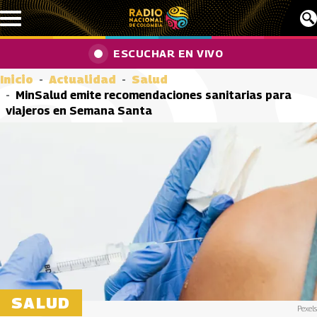
Pasar al contenido principal
ESCUCHAR EN VIVO
Inicio
Actualidad
Salud
MinSalud emite recomendaciones sanitarias para
viajeros en Semana Santa
SALUD
Pexels