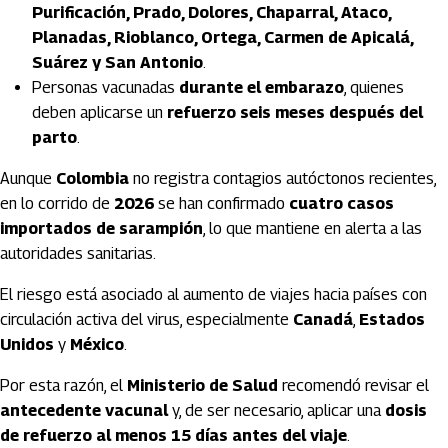
Purificación, Prado, Dolores, Chaparral, Ataco,
Planadas, Rioblanco, Ortega, Carmen de Apicalá,
Suárez y San Antonio
.
Personas vacunadas
durante el embarazo
, quienes
deben aplicarse un
refuerzo seis meses después del
parto
.
Aunque
Colombia
no registra contagios autóctonos recientes,
en lo corrido de
2026
se han confirmado
cuatro casos
importados de sarampión
, lo que mantiene en alerta a las
autoridades sanitarias.
El riesgo está asociado al aumento de viajes hacia países con
circulación activa del virus, especialmente
Canadá
,
Estados
Unidos
y
México
.
Por esta razón, el
Ministerio de Salud
recomendó revisar el
antecedente vacunal
y, de ser necesario, aplicar una
dosis
de refuerzo al menos 15 días antes del viaje
.