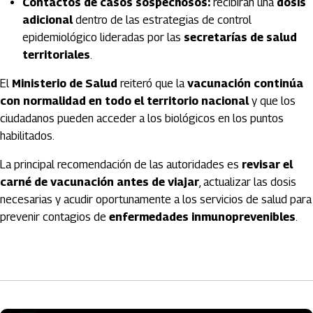
Contactos de casos sospechosos:
recibirán una
dosis
adicional
dentro de las estrategias de control
epidemiológico lideradas por las
secretarías de salud
territoriales
.
El
Ministerio de Salud
reiteró que la
vacunación continúa
con normalidad en todo el territorio nacional
y que los
ciudadanos pueden acceder a los biológicos en los puntos
habilitados.
La principal recomendación de las autoridades es
revisar el
carné de vacunación antes de viajar
, actualizar las dosis
necesarias y acudir oportunamente a los servicios de salud para
prevenir contagios de
enfermedades inmunoprevenibles
.
Artículos Player