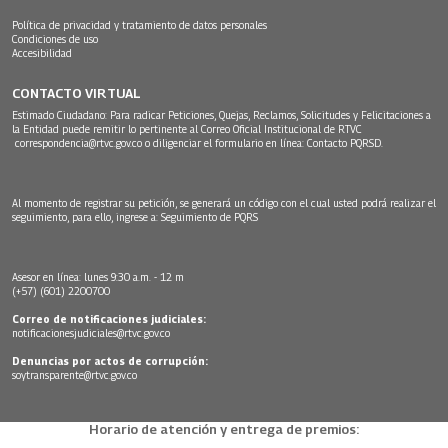
Política de privacidad y tratamiento de datos personales
Condiciones de uso
Accesibilidad
CONTACTO VIRTUAL
Estimado Ciudadano: Para radicar Peticiones, Quejas, Reclamos, Solicitudes y Felicitaciones a
la Entidad puede remitir lo pertinente al Correo Oficial Institucional de RTVC
correspondencia@rtvc.gov.co
o diligenciar el formulario en línea:
Contacto PQRSD.
Al momento de registrar su petición, se generará un código con el cual usted podrá realizar el
seguimiento, para ello, ingrese a:
Seguimiento de PQRS
Asesor en línea: lunes 9:30 a.m. - 12 m
(+57) (601) 2200700
Correo de notificaciones judiciales:
notificacionesjudiciales@rtvc.gov.co
Denuncias por actos de corrupción:
soytransparente@rtvc.gov.co
Horario de atención y entrega de premios: