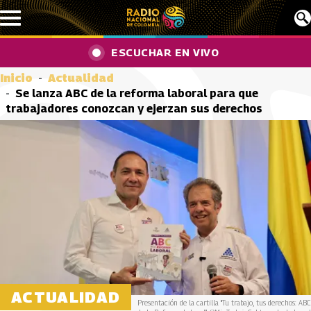
Pasar al contenido principal
ESCUCHAR EN VIVO
Inicio
Actualidad
Se lanza ABC de la reforma laboral para que
trabajadores conozcan y ejerzan sus derechos
ACTUALIDAD
Presentación de la cartilla "Tu trabajo, tus derechos: ABC