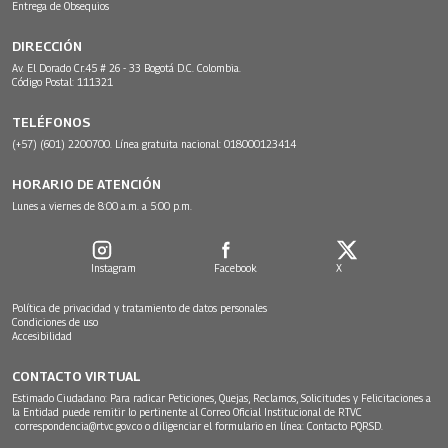
Entrega de Obsequios
DIRECCIÓN
Av. El Dorado Cr.45 # 26 - 33 Bogotá D.C. Colombia.
Código Postal: 111321
TELÉFONOS
(+57) (601) 2200700. Línea gratuita nacional: 018000123414
HORARIO DE ATENCIÓN
Lunes a viernes de 8:00 a.m. a 5:00 p.m.
Instagram
Facebook
X
Política de privacidad y tratamiento de datos personales
Condiciones de uso
Accesibilidad
CONTACTO VIRTUAL
Estimado Ciudadano: Para radicar Peticiones, Quejas, Reclamos, Solicitudes y Felicitaciones a
la Entidad puede remitir lo pertinente al Correo Oficial Institucional de RTVC
correspondencia@rtvc.gov.co
o diligenciar el formulario en línea:
Contacto PQRSD.