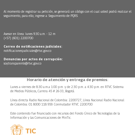
Al momento de registrar su petición, se generará un código con el cual usted podrá realizar el
seguimiento, para ello, ingrese a:
Seguimiento de PQRS
Asesor en línea: lunes 9:30 a.m. - 12 m
(+57) (601) 2200700
Correo de notificaciones judiciales:
notificacionesjudiciales@rtvc.gov.co
Denuncias por actos de corrupción:
soytransparente@rtvc.gov.co
Horario de atención y entrega de premios:
Lunes a viernes de 8:30 a.m.a 1:00 p.m. y de 2:30 p.m. a 4:30 p.m. en RTVC Sistema
de Medios Públicos, Carrera 45 # 26-33, Bogotá.
Línea directa Radio Nacional de Colombia: 2200727, Línea Nacional Radio Nacional
de Colombia: 01 8000 118 959. Conmutador RTVC 2200700
Este contenido fue financiado con recursos del Fondo Único de Tecnologías de la
Información y las Comunicaciones de MinTic.