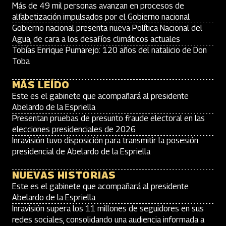
Más de 49 mil personas avanzan en procesos de
alfabetización impulsados por el Gobierno nacional
Gobierno nacional presenta nueva Política Nacional del
Agua, de cara a los desafíos climáticos actuales
Tobías Enrique Pumarejo: 120 años del natalicio de Don
Toba
MÁS LEÍDO
Este es el gabinete que acompañará al presidente
Abelardo de la Espriella
Presentan pruebas de presunto fraude electoral en las
elecciones presidenciales de 2026
Inravisión tuvo disposición para transmitir la posesión
presidencial de Abelardo de la Espriella
NUEVAS HISTORIAS
Este es el gabinete que acompañará al presidente
Abelardo de la Espriella
Inravisión supera los 11 millones de seguidores en sus
redes sociales, consolidando una audiencia informada a