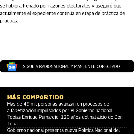
se hubiera frenado por razones electorales y aseguró que
actualmente el expediente continúa en etapa de práctica de
pruebas.
Artículos Player
SIGUE A RADIONACIONAL Y MANTENTE CONECTADO
MÁS COMPARTIDO
Más de 49 mil personas avanzan en procesos de
alfabetización impulsados por el Gobierno nacional
Tobías Enrique Pumarejo: 120 años del natalicio de Don
Toba
Gobierno nacional presenta nueva Política Nacional del