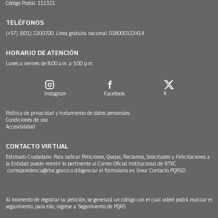
Código Postal: 111321
TELÉFONOS
(+57) (601) 2200700. Línea gratuita nacional: 018000123414
HORARIO DE ATENCIÓN
Lunes a viernes de 8:00 a.m. a 5:00 p.m.
Instagram
Facebook
X
Política de privacidad y tratamiento de datos personales
Condiciones de uso
Accesibilidad
CONTACTO VIRTUAL
Estimado Ciudadano: Para radicar Peticiones, Quejas, Reclamos, Solicitudes y Felicitaciones a
la Entidad puede remitir lo pertinente al Correo Oficial Institucional de RTVC
correspondencia@rtvc.gov.co
o diligenciar el formulario en línea:
Contacto PQRSD.
Al momento de registrar su petición, se generará un código con el cual usted podrá realizar el
seguimiento, para ello, ingrese a:
Seguimiento de PQRS