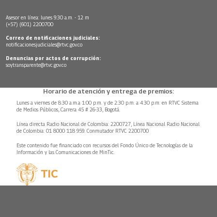
Asesor en línea: lunes 9:30 a.m. - 12 m
(+57) (601) 2200700
Correo de notificaciones judiciales:
notificacionesjudiciales@rtvc.gov.co
Denuncias por actos de corrupción:
soytransparente@rtvc.gov.co
Horario de atención y entrega de premios:
Lunes a viernes de 8:30 a.m.a 1:00 p.m. y de 2:30 p.m. a 4:30 p.m. en RTVC Sistema
de Medios Públicos, Carrera 45 # 26-33, Bogotá.
Línea directa Radio Nacional de Colombia: 2200727, Línea Nacional Radio Nacional
de Colombia: 01 8000 118 959. Conmutador RTVC 2200700
Este contenido fue financiado con recursos del Fondo Único de Tecnologías de la
Información y las Comunicaciones de MinTic.