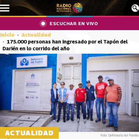
Pasar al contenido principal
ESCUCHAR EN VIVO
Inicio
Actualidad
175.000 personas han ingresado por el Tapón del
Darién en lo corrido del año
ACTUALIDAD
Foto: Defensoría del Pueblo.