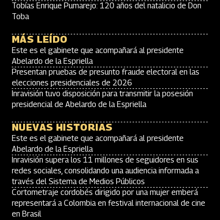
Tobías Enrique Pumarejo: 120 años del natalicio de Don
Toba
MÁS LEÍDO
Este es el gabinete que acompañará al presidente
Abelardo de la Espriella
Presentan pruebas de presunto fraude electoral en las
elecciones presidenciales de 2026
Inravisión tuvo disposición para transmitir la posesión
presidencial de Abelardo de la Espriella
NUEVAS HISTORIAS
Este es el gabinete que acompañará al presidente
Abelardo de la Espriella
Inravisión supera los 11 millones de seguidores en sus
redes sociales, consolidando una audiencia informada a
través del Sistema de Medios Públicos
Cortometraje cordobés dirigido por una mujer emberá
representará a Colombia en festival internacional de cine
en Brasil