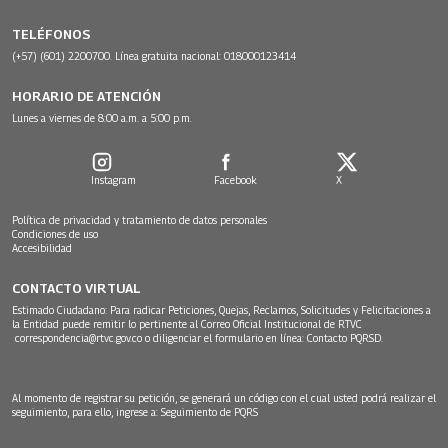
TELÉFONOS
(+57) (601) 2200700. Línea gratuita nacional: 018000123414
HORARIO DE ATENCIÓN
Lunes a viernes de 8:00 a.m. a 5:00 p.m.
Instagram
Facebook
X
Política de privacidad y tratamiento de datos personales
Condiciones de uso
Accesibilidad
CONTACTO VIRTUAL
Estimado Ciudadano: Para radicar Peticiones, Quejas, Reclamos, Solicitudes y Felicitaciones a
la Entidad puede remitir lo pertinente al Correo Oficial Institucional de RTVC
correspondencia@rtvc.gov.co
o diligenciar el formulario en línea:
Contacto PQRSD.
Al momento de registrar su petición, se generará un código con el cual usted podrá realizar el
seguimiento, para ello, ingrese a:
Seguimiento de PQRS