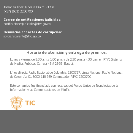
Asesor en línea: lunes 9:30 a.m. - 12 m
(+57) (601) 2200700
Correo de notificaciones judiciales:
notificacionesjudiciales@rtvc.gov.co
Denuncias por actos de corrupción:
soytransparente@rtvc.gov.co
Horario de atención y entrega de premios:
Lunes a viernes de 8:30 a.m.a 1:00 p.m. y de 2:30 p.m. a 4:30 p.m. en RTVC Sistema
de Medios Públicos, Carrera 45 # 26-33, Bogotá.
Línea directa Radio Nacional de Colombia: 2200727, Línea Nacional Radio Nacional
de Colombia: 01 8000 118 959. Conmutador RTVC 2200700
Este contenido fue financiado con recursos del Fondo Único de Tecnologías de la
Información y las Comunicaciones de MinTic.