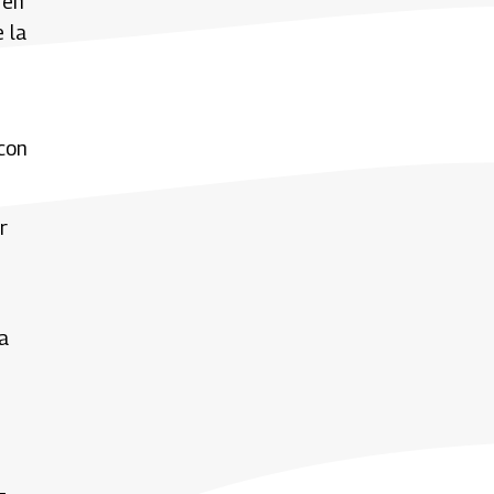
 en
 la
 con
r
a