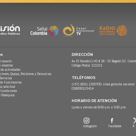
os
DIRECCIÓN
l usuario
Av. El Dorado Cr.45 # 26 - 33 Bogotá D.C. Colom
n nosotros
Código Postal: 111321
 de actividades
ciones, Quejas, Reclamos y Denuncias
TELÉFONOS
Servicios
 de Funcionarios
(+57) (601) 2200700. Línea gratuita nacional:
su solicitud
018000123414
 Condiciones
 Obsequios
HORARIO DE ATENCIÓN
Lunes a viernes de 8:00 a.m. a 5:00 p.m.
Instagram
Facebook
X