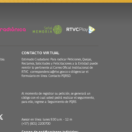
CONTACTO VIRTUAL
bia.
Estimado Ciudadano: Para radicar Peticiones, Quejas,
Reclamos, Solicitudes y Felicitaciones a la Entidad puede
remitir lo pertinente al Correo Oficial Institucional de
RTVC
correspondencia@rtvc.gov.co
o diligenciar el
formulario en línea:
Contacto PQRSD.
Al momento de registrar su petición, se generará un
código con el cual usted podrá realizar el seguimiento,
para ello, ingrese a:
Seguimiento de PQRS
Asesor en línea: lunes 9:30 a.m. - 12 m
(+57) (601) 2200700
Correo de notificaciones judiciales: