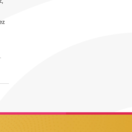
z,
uez
.