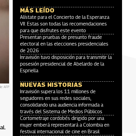
MÁS LEÍDO
Alístate para el Concierto de la Esperanza
VII: Estas son todas las recomendaciones
para que disfrutes este evento
Presentan pruebas de presunto fraude
electoral en las elecciones presidenciales
de 2026
Inravisión tuvo disposición para transmitir la
posesión presidencial de Abelardo de la
Espriella
NUEVAS HISTORIAS
de: AFP
Inravisión supera los 11 millones de
seguidores en sus redes sociales,
consolidando una audiencia informada a
través del Sistema de Medios Públicos
Cortometraje cordobés dirigido por una
mujer emberá representará a Colombia en
al.
festival internacional de cine en Brasil