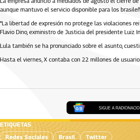
La empresa anunció a mediados de agosto el cierre de s
aunque mantuvo el servicio disponible para los brasileñ
"La libertad de expresión no protege las violaciones rei
Flavio Dino, exministro de Justicia del presidente Luiz In
Lula también se ha pronunciado sobre el asunto, cuesti
Hasta el viernes, X contaba con 22 millones de usuario
Artículos Player
SIGUE A RADIONACI
ETIQUETAS
Redes Sociales
Brasil
Twitter