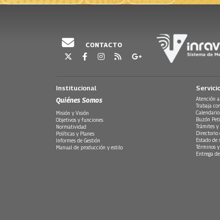
CONTACTO
Institucional
Servici
Quiénes Somos
Atención a
Trabaja co
Calendario
Misión y Visión
Buzón Peti
Objetivos y funciones
Trámites y 
Normatividad
Directorio
Políticas y Planes
Estado de 
Informes de Gestión
Términos y
Manual de producción y estilo
Entrega de