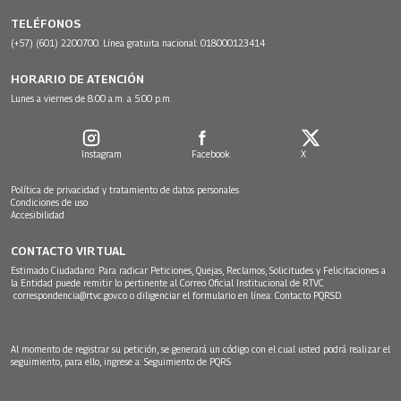
TELÉFONOS
(+57) (601) 2200700. Línea gratuita nacional: 018000123414
HORARIO DE ATENCIÓN
Lunes a viernes de 8:00 a.m. a 5:00 p.m.
Instagram
Facebook
X
Política de privacidad y tratamiento de datos personales
Condiciones de uso
Accesibilidad
CONTACTO VIRTUAL
Estimado Ciudadano: Para radicar Peticiones, Quejas, Reclamos, Solicitudes y Felicitaciones a
la Entidad puede remitir lo pertinente al Correo Oficial Institucional de RTVC
correspondencia@rtvc.gov.co
o diligenciar el formulario en línea:
Contacto PQRSD.
Al momento de registrar su petición, se generará un código con el cual usted podrá realizar el
seguimiento, para ello, ingrese a:
Seguimiento de PQRS