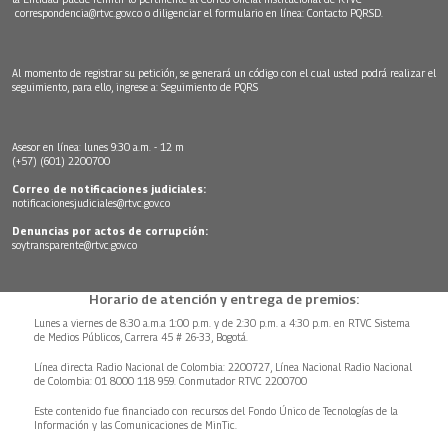
correspondencia@rtvc.gov.co
o diligenciar el formulario en línea:
Contacto PQRSD.
Al momento de registrar su petición, se generará un código con el cual usted podrá realizar el
seguimiento, para ello, ingrese a:
Seguimiento de PQRS
Asesor en línea: lunes 9:30 a.m. - 12 m
(+57) (601) 2200700
Correo de notificaciones judiciales:
notificacionesjudiciales@rtvc.gov.co
Denuncias por actos de corrupción:
soytransparente@rtvc.gov.co
Horario de atención y entrega de premios:
Lunes a viernes de 8:30 a.m.a 1:00 p.m. y de 2:30 p.m. a 4:30 p.m. en RTVC Sistema
de Medios Públicos, Carrera 45 # 26-33, Bogotá.
Línea directa Radio Nacional de Colombia: 2200727, Línea Nacional Radio Nacional
de Colombia: 01 8000 118 959. Conmutador RTVC 2200700
Este contenido fue financiado con recursos del Fondo Único de Tecnologías de la
Información y las Comunicaciones de MinTic.