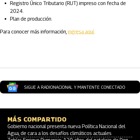
Registro Único Tributario (RUT) impreso con fecha de
2024.
Plan de producción.
Para conocer más información,
ingresa aquí.
Artículos Player
SIGUE A RADIONACIONAL Y MANTENTE CONECTADO
MÁS COMPARTIDO
Gobierno nacional presenta nueva Política Nacional del
Agua, de cara a los desafíos climáticos actuales