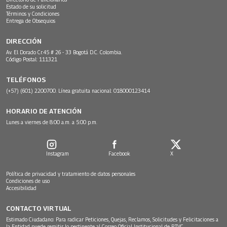
Estado de su solicitud
Términos y Condiciones
Entrega de Obsequios
DIRECCIÓN
Av. El Dorado Cr.45 # 26 - 33 Bogotá D.C. Colombia.
Código Postal: 111321
TELÉFONOS
(+57) (601) 2200700. Línea gratuita nacional: 018000123414
HORARIO DE ATENCIÓN
Lunes a viernes de 8:00 a.m. a 5:00 p.m.
Instagram
Facebook
X
Política de privacidad y tratamiento de datos personales
Condiciones de uso
Accesibilidad
CONTACTO VIRTUAL
Estimado Ciudadano: Para radicar Peticiones, Quejas, Reclamos, Solicitudes y Felicitaciones a
la Entidad puede remitir lo pertinente al Correo Oficial Institucional de RTVC