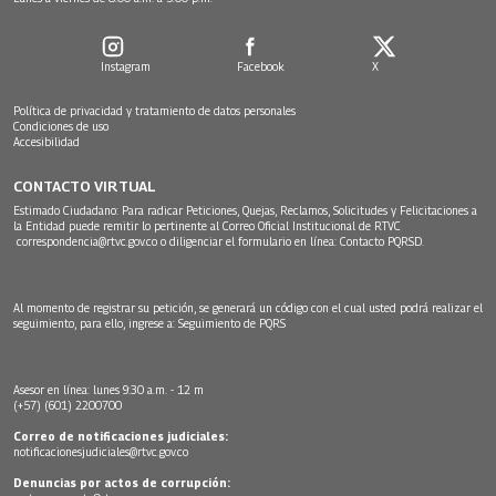
Instagram
Facebook
X
Política de privacidad y tratamiento de datos personales
Condiciones de uso
Accesibilidad
CONTACTO VIRTUAL
Estimado Ciudadano: Para radicar Peticiones, Quejas, Reclamos, Solicitudes y Felicitaciones a
la Entidad puede remitir lo pertinente al Correo Oficial Institucional de RTVC
correspondencia@rtvc.gov.co
o diligenciar el formulario en línea:
Contacto PQRSD.
Al momento de registrar su petición, se generará un código con el cual usted podrá realizar el
seguimiento, para ello, ingrese a:
Seguimiento de PQRS
Asesor en línea: lunes 9:30 a.m. - 12 m
(+57) (601) 2200700
Correo de notificaciones judiciales:
notificacionesjudiciales@rtvc.gov.co
Denuncias por actos de corrupción: