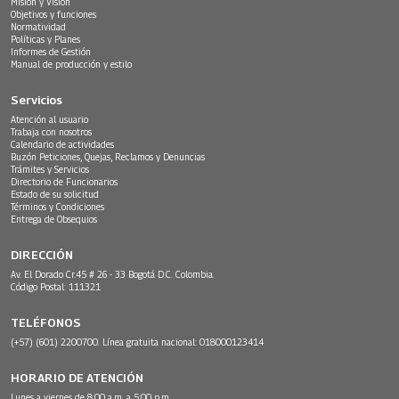
Misión y Visión
Objetivos y funciones
Normatividad
Políticas y Planes
Informes de Gestión
Manual de producción y estilo
Servicios
Atención al usuario
Trabaja con nosotros
Calendario de actividades
Buzón Peticiones, Quejas, Reclamos y Denuncias
Trámites y Servicios
Directorio de Funcionarios
Estado de su solicitud
Términos y Condiciones
Entrega de Obsequios
DIRECCIÓN
Av. El Dorado Cr.45 # 26 - 33 Bogotá D.C. Colombia.
Código Postal: 111321
TELÉFONOS
(+57) (601) 2200700. Línea gratuita nacional: 018000123414
HORARIO DE ATENCIÓN
Lunes a viernes de 8:00 a.m. a 5:00 p.m.