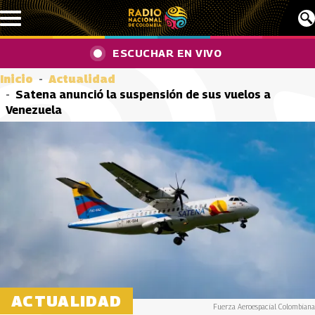
Pasar al contenido principal
ESCUCHAR EN VIVO
Inicio
Actualidad
Satena anunció la suspensión de sus vuelos a
Venezuela
ACTUALIDAD
Fuerza Aeroespacial Colombiana