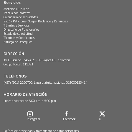
Servicios
Atención al usuario
Trabaja con nosotros
Calendario de actividades
Buzón Peticiones, Quejas, Reclamos y Denuncias
Trámites y Servicios
Directorio de Funcionarios
Estado de su solicitud
Términos y Condiciones
Entrega de Obsequios
DIRECCIÓN
Av. El Dorado Cr.45 # 26 - 33 Bogotá D.C. Colombia.
Código Postal: 111321
TELÉFONOS
(+57) (601) 2200700. Línea gratuita nacional: 018000123414
HORARIO DE ATENCIÓN
Lunes a viernes de 8:00 a.m. a 5:00 p.m.
Instagram
Facebook
X
Política de privacidad y tratamiento de datos personales