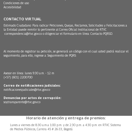
Condiciones de uso
Accesibilidad
CONTACTO VIRTUAL
Estimado Ciudadano: Para radicar Peticiones, Quejas, Reclamos, Solicitudes y Felicitaciones a
la Entidad puede remitir lo pertinente al Correo Oficial Institucional de RTVC
correspondencia@rtvc.gov.co
o diligenciar el formulario en línea:
Contacto PQRSD.
Al momento de registrar su petición, se generará un código con el cual usted podrá realizar el
seguimiento, para ello, ingrese a:
Seguimiento de PQRS
Asesor en línea: lunes 9:30 a.m. - 12 m
(+57) (601) 2200700
Correo de notificaciones judiciales:
notificacionesjudiciales@rtvc.gov.co
Denuncias por actos de corrupción:
soytransparente@rtvc.gov.co
Horario de atención y entrega de premios:
Lunes a viernes de 8:30 a.m.a 1:00 p.m. y de 2:30 p.m. a 4:30 p.m. en RTVC Sistema
de Medios Públicos, Carrera 45 # 26-33, Bogotá.