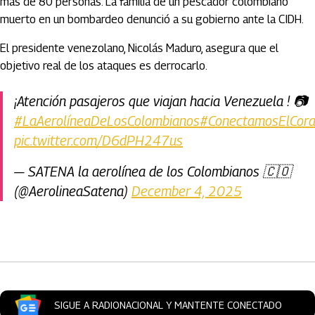
más de 80 personas. La familia de un pescador colombiano
muerto en un bombardeo denunció a su gobierno ante la CIDH.
El presidente venezolano, Nicolás Maduro, asegura que el
objetivo real de los ataques es derrocarlo.
¡Atención pasajeros que viajan hacia Venezuela ! 📷
#LaAerolíneaDeLosColombianos
#ConectamosElCor
pic.twitter.com/D6dPH247us
— SATENA la aerolínea de los Colombianos 🇨🇴
(@AerolineaSatena)
December 4, 2025
Artículos Player
SIGUE A RADIONACIONAL Y MANTENTE CONECTADO