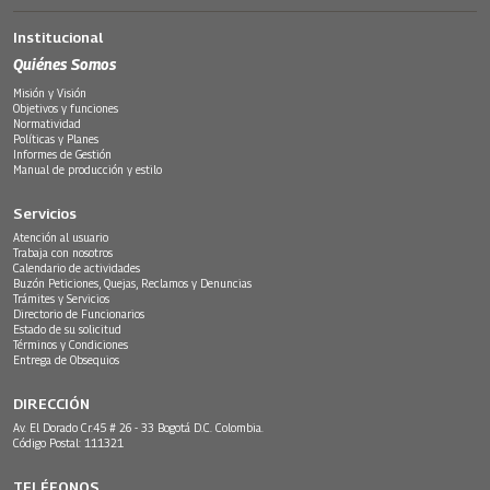
Institucional
Quiénes Somos
Misión y Visión
Objetivos y funciones
Normatividad
Políticas y Planes
Informes de Gestión
Manual de producción y estilo
Servicios
Atención al usuario
Trabaja con nosotros
Calendario de actividades
Buzón Peticiones, Quejas, Reclamos y Denuncias
Trámites y Servicios
Directorio de Funcionarios
Estado de su solicitud
Términos y Condiciones
Entrega de Obsequios
DIRECCIÓN
Av. El Dorado Cr.45 # 26 - 33 Bogotá D.C. Colombia.
Código Postal: 111321
TELÉFONOS