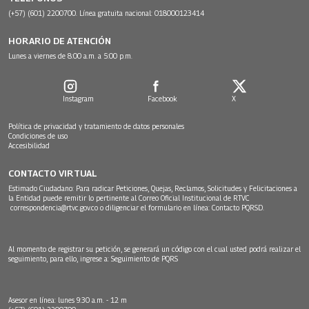
(+57) (601) 2200700. Línea gratuita nacional: 018000123414
HORARIO DE ATENCIÓN
Lunes a viernes de 8:00 a.m. a 5:00 p.m.
Instagram
Facebook
X
Política de privacidad y tratamiento de datos personales
Condiciones de uso
Accesibilidad
CONTACTO VIRTUAL
Estimado Ciudadano: Para radicar Peticiones, Quejas, Reclamos, Solicitudes y Felicitaciones a
la Entidad puede remitir lo pertinente al Correo Oficial Institucional de RTVC
correspondencia@rtvc.gov.co
o diligenciar el formulario en línea:
Contacto PQRSD.
Al momento de registrar su petición, se generará un código con el cual usted podrá realizar el
seguimiento, para ello, ingrese a:
Seguimiento de PQRS
Asesor en línea: lunes 9:30 a.m. - 12 m