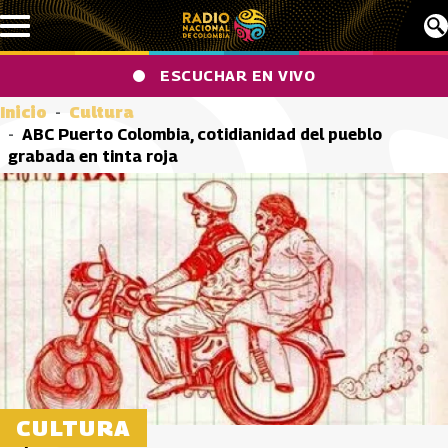
Pasar al contenido principal
ESCUCHAR EN VIVO
Inicio
Cultura
ABC Puerto Colombia, cotidianidad del pueblo
grabada en tinta roja
CULTURA