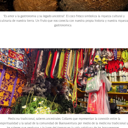
‘Es amor a la gastronomia y su legado ancestral’: El coco fresco simboliza la riqueza cultural y
culinaria de nuestra tierra. Un fruto que nos conecta con nuestra propia historia y nuestra riqueza
gastronomica.
Medicina tradicional, saberes ancestrales: Collares que representan la conexión entre la
espiritualidad y la salud de la comunidad de Buenaventura por medio de la medicina tradicional y
los saberes que perduran a lo largo del tiempo en la vida cotidiana de los bonaverenses.