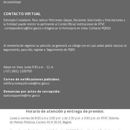
Accesibilidad
CONTACTO VIRTUAL
Estimado Ciudadano: Para radicar Peticiones, Quejas, Reclamos, Solicitudes y Felicitaciones a
la Entidad puede remitir lo pertinente al Correo Oficial Institucional de RTVC
correspondencia@rtvc.gov.co
o diligenciar el formulario en línea:
Contacto PQRSD.
Al momento de registrar su petición, se generará un código con el cual usted podrá realizar el
seguimiento, para ello, ingrese a:
Seguimiento de PQRS
Asesor en línea: lunes 9:30 a.m. - 12 m
(+57) (601) 2200700
Correo de notificaciones judiciales:
notificacionesjudiciales@rtvc.gov.co
Denuncias por actos de corrupción:
soytransparente@rtvc.gov.co
Horario de atención y entrega de premios:
Lunes a viernes de 8:30 a.m.a 1:00 p.m. y de 2:30 p.m. a 4:30 p.m. en RTVC Sistema
de Medios Públicos, Carrera 45 # 26-33, Bogotá.