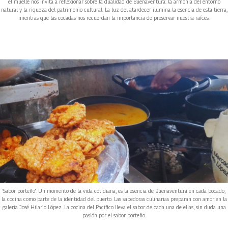
el muelle nos invita a reflexionar sobre la dualidad de Buenaventura: la armonía del entorno
natural y la riqueza del patrimonio cultural. La luz del atardecer ilumina la esencia de esta tierra,
mientras que las cocadas nos recuerdan la importancia de preservar nuestra raíces.
'Sabor porteño': Un momento de la vida cotidiana, es la esencia de Buenaventura en cada bocado,
la cocina como parte de la identidad del puerto. Las sabedoras culinarias preparan con amor en la
galería José Hilario López. La cocina del Pacífico lleva el sabor de cada una de ellas, sin duda una
pasión por el sabor porteño.