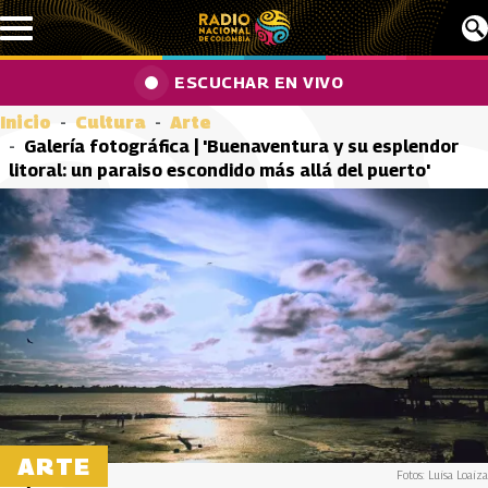
Pasar al contenido principal
ESCUCHAR EN VIVO
Inicio
Cultura
Arte
Galería fotográfica | 'Buenaventura y su esplendor
litoral: un paraiso escondido más allá del puerto'
ARTE
Fotos: Luisa Loaiza