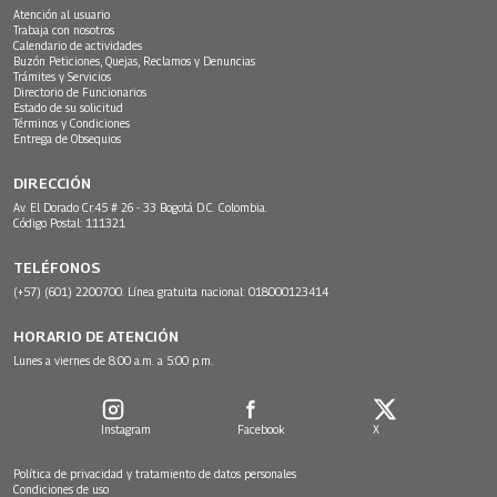
Atención al usuario
Trabaja con nosotros
Calendario de actividades
Buzón Peticiones, Quejas, Reclamos y Denuncias
Trámites y Servicios
Directorio de Funcionarios
Estado de su solicitud
Términos y Condiciones
Entrega de Obsequios
DIRECCIÓN
Av. El Dorado Cr.45 # 26 - 33 Bogotá D.C. Colombia.
Código Postal: 111321
TELÉFONOS
(+57) (601) 2200700. Línea gratuita nacional: 018000123414
HORARIO DE ATENCIÓN
Lunes a viernes de 8:00 a.m. a 5:00 p.m.
Instagram
Facebook
X
Política de privacidad y tratamiento de datos personales
Condiciones de uso