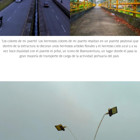
'Los colores de mi puerto': Los hermosos colores de mi puerto resaltan en un puente peatonal que
dentro de la estructura lo decoran unos hermosos arboles florales y el hermoso cielo azul y a su
vez hace dualidad con el puente el piñal, un icono de Buenaventura, un lugar donde el pasa la
gran mayoría de transporte de carga de la actividad portuaria del país.