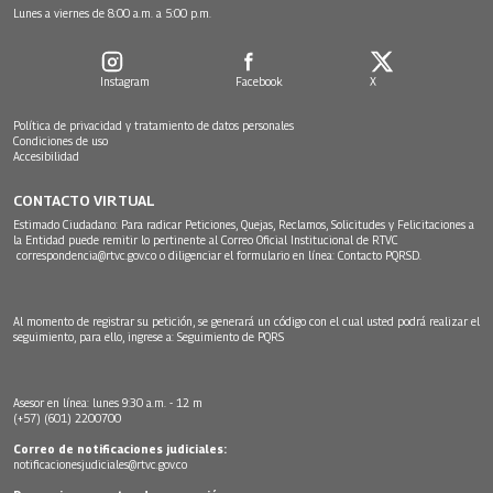
Lunes a viernes de 8:00 a.m. a 5:00 p.m.
Instagram
Facebook
X
Política de privacidad y tratamiento de datos personales
Condiciones de uso
Accesibilidad
CONTACTO VIRTUAL
Estimado Ciudadano: Para radicar Peticiones, Quejas, Reclamos, Solicitudes y Felicitaciones a
la Entidad puede remitir lo pertinente al Correo Oficial Institucional de RTVC
correspondencia@rtvc.gov.co
o diligenciar el formulario en línea:
Contacto PQRSD.
Al momento de registrar su petición, se generará un código con el cual usted podrá realizar el
seguimiento, para ello, ingrese a:
Seguimiento de PQRS
Asesor en línea: lunes 9:30 a.m. - 12 m
(+57) (601) 2200700
Correo de notificaciones judiciales:
notificacionesjudiciales@rtvc.gov.co