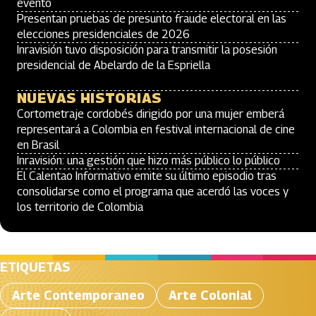
evento
Presentan pruebas de presunto fraude electoral en las
elecciones presidenciales de 2026
Inravisión tuvo disposición para transmitir la posesión
presidencial de Abelardo de la Espriella
NUEVAS HISTORIAS
Cortometraje cordobés dirigido por una mujer emberá
representará a Colombia en festival internacional de cine
en Brasil
Inravisión: una gestión que hizo más público lo público
El Calentao Informativo emite su último episodio tras
consolidarse como el programa que acerdó las voces y
los territorio de Colombia
ETIQUETAS
Arte Contemporaneo
Arte Colonial