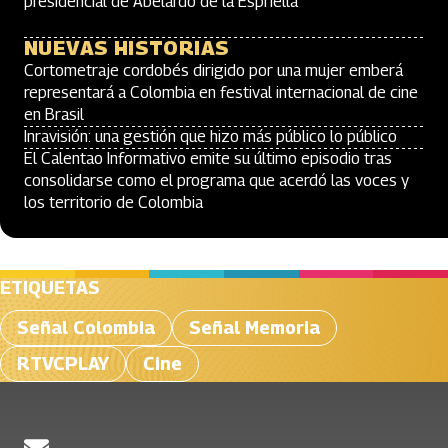
presidencial de Abelardo de la Espriella
NUEVAS HISTORIAS
Cortometraje cordobés dirigido por una mujer emberá
representará a Colombia en festival internacional de cine
en Brasil
Inravisión: una gestión que hizo más público lo público
El Calentao Informativo emite su último episodio tras
consolidarse como el programa que acerdó las voces y
los territorio de Colombia
ETIQUETAS
Señal Colombia
Señal Memoria
RTVCPLAY
Cine