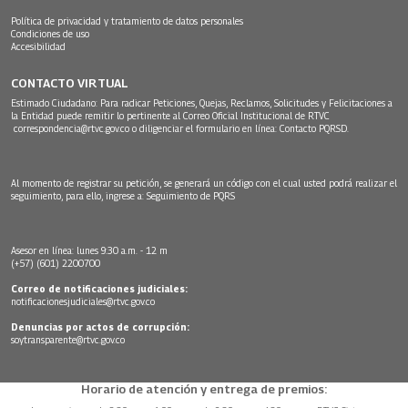
Política de privacidad y tratamiento de datos personales
Condiciones de uso
Accesibilidad
CONTACTO VIRTUAL
Estimado Ciudadano: Para radicar Peticiones, Quejas, Reclamos, Solicitudes y Felicitaciones a
la Entidad puede remitir lo pertinente al Correo Oficial Institucional de RTVC
correspondencia@rtvc.gov.co
o diligenciar el formulario en línea:
Contacto PQRSD.
Al momento de registrar su petición, se generará un código con el cual usted podrá realizar el
seguimiento, para ello, ingrese a:
Seguimiento de PQRS
Asesor en línea: lunes 9:30 a.m. - 12 m
(+57) (601) 2200700
Correo de notificaciones judiciales:
notificacionesjudiciales@rtvc.gov.co
Denuncias por actos de corrupción:
soytransparente@rtvc.gov.co
Horario de atención y entrega de premios: