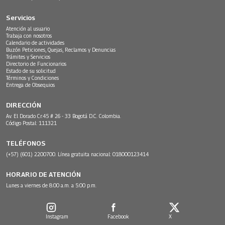
Servicios
Atención al usuario
Trabaja con nosotros
Calendario de actividades
Buzón Peticiones, Quejas, Reclamos y Denuncias
Trámites y Servicios
Directorio de Funcionarios
Estado de su solicitud
Términos y Condiciones
Entrega de Obsequios
DIRECCIÓN
Av. El Dorado Cr.45 # 26 - 33 Bogotá D.C. Colombia.
Código Postal: 111321
TELÉFONOS
(+57) (601) 2200700. Línea gratuita nacional: 018000123414
HORARIO DE ATENCIÓN
Lunes a viernes de 8:00 a.m. a 5:00 p.m.
Instagram
Facebook
X