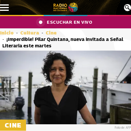
Pasar al contenido principal
ESCUCHAR EN VIVO
Inicio
Cultura
Cine
¡Imperdible! Pilar Quintana, nueva invitada a Señal
Literaria este martes
CINE
Foto de: AFP