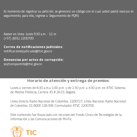
Al momento de registrar su petición, se generará un código con el cual usted podrá realizar el
seguimiento, para ello, ingrese a:
Seguimiento de PQRS
Asesor en línea: lunes 9:30 a.m. - 12 m
(+57) (601) 2200700
Correo de notificaciones judiciales:
notificacionesjudiciales@rtvc.gov.co
Denuncias por actos de corrupción:
soytransparente@rtvc.gov.co
Horario de atención y entrega de premios:
Lunes a viernes de 8:30 a.m.a 1:00 p.m. y de 2:30 p.m. a 4:30 p.m. en RTVC Sistema
de Medios Públicos, Carrera 45 # 26-33, Bogotá.
Línea directa Radio Nacional de Colombia: 2200727, Línea Nacional Radio Nacional
de Colombia: 01 8000 118 959. Conmutador RTVC 2200700
Este contenido fue financiado con recursos del Fondo Único de Tecnologías de la
Información y las Comunicaciones de MinTic.