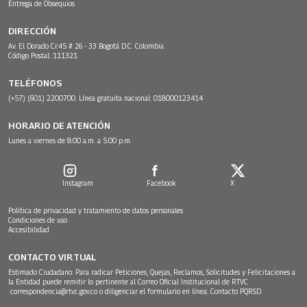
Entrega de Obsequios
DIRECCIÓN
Av. El Dorado Cr.45 # 26 - 33 Bogotá D.C. Colombia.
Código Postal: 111321
TELÉFONOS
(+57) (601) 2200700. Línea gratuita nacional: 018000123414
HORARIO DE ATENCIÓN
Lunes a viernes de 8:00 a.m. a 5:00 p.m.
Instagram
Facebook
X
Política de privacidad y tratamiento de datos personales
Condiciones de uso
Accesibilidad
CONTACTO VIRTUAL
Estimado Ciudadano: Para radicar Peticiones, Quejas, Reclamos, Solicitudes y Felicitaciones a
la Entidad puede remitir lo pertinente al Correo Oficial Institucional de RTVC
correspondencia@rtvc.gov.co
o diligenciar el formulario en línea:
Contacto PQRSD.