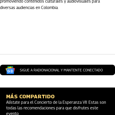
promoviendo contenidos culturales y audiovisuales para
diversas audiencias en Colombia.
Artículos Player
SIGUE A RADIONACIONAL Y MANTENTE CONECTADO
MÁS COMPARTIDO
Alístate para el Concierto de la Esperanza VII: Estas son
todas las recomendaciones para que disfrutes este
evento