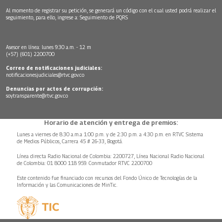
Al momento de registrar su petición, se generará un código con el cual usted podrá realizar el
seguimiento, para ello, ingrese a:
Seguimiento de PQRS
Asesor en línea: lunes 9:30 a.m. - 12 m
(+57) (601) 2200700
Correo de notificaciones judiciales:
notificacionesjudiciales@rtvc.gov.co
Denuncias por actos de corrupción:
soytransparente@rtvc.gov.co
Horario de atención y entrega de premios:
Lunes a viernes de 8:30 a.m.a 1:00 p.m. y de 2:30 p.m. a 4:30 p.m. en RTVC Sistema
de Medios Públicos, Carrera 45 # 26-33, Bogotá.
Línea directa Radio Nacional de Colombia: 2200727, Línea Nacional Radio Nacional
de Colombia: 01 8000 118 959. Conmutador RTVC 2200700
Este contenido fue financiado con recursos del Fondo Único de Tecnologías de la
Información y las Comunicaciones de MinTic.