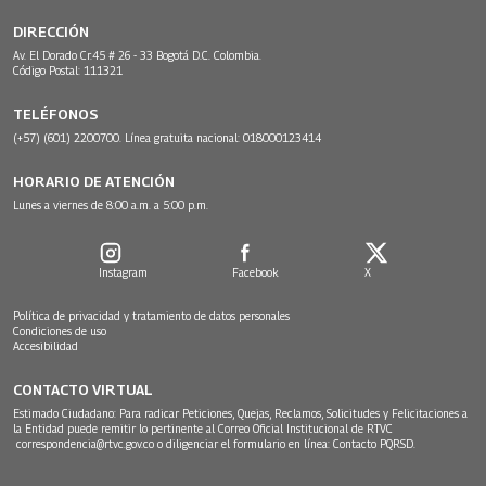
DIRECCIÓN
Av. El Dorado Cr.45 # 26 - 33 Bogotá D.C. Colombia.
Código Postal: 111321
TELÉFONOS
(+57) (601) 2200700. Línea gratuita nacional: 018000123414
HORARIO DE ATENCIÓN
Lunes a viernes de 8:00 a.m. a 5:00 p.m.
Instagram
Facebook
X
Política de privacidad y tratamiento de datos personales
Condiciones de uso
Accesibilidad
CONTACTO VIRTUAL
Estimado Ciudadano: Para radicar Peticiones, Quejas, Reclamos, Solicitudes y Felicitaciones a
la Entidad puede remitir lo pertinente al Correo Oficial Institucional de RTVC
correspondencia@rtvc.gov.co
o diligenciar el formulario en línea:
Contacto PQRSD.