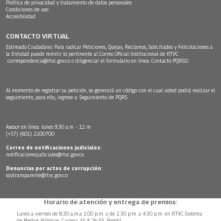
Política de privacidad y tratamiento de datos personales
Condiciones de uso
Accesibilidad
CONTACTO VIRTUAL
Estimado Ciudadano: Para radicar Peticiones, Quejas, Reclamos, Solicitudes y Felicitaciones a
la Entidad puede remitir lo pertinente al Correo Oficial Institucional de RTVC
correspondencia@rtvc.gov.co
o diligenciar el formulario en línea:
Contacto PQRSD.
Al momento de registrar su petición, se generará un código con el cual usted podrá realizar el
seguimiento, para ello, ingrese a:
Seguimiento de PQRS
Asesor en línea: lunes 9:30 a.m. - 12 m
(+57) (601) 2200700
Correo de notificaciones judiciales:
notificacionesjudiciales@rtvc.gov.co
Denuncias por actos de corrupción:
soytransparente@rtvc.gov.co
Horario de atención y entrega de premios:
Lunes a viernes de 8:30 a.m.a 1:00 p.m. y de 2:30 p.m. a 4:30 p.m. en RTVC Sistema
de Medios Públicos, Carrera 45 # 26-33, Bogotá.