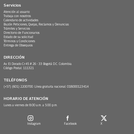
Servicios
Atención al usuario
Trabaja con nosotros
Calendario de actividades
Buzón Peticiones, Quejas, Reclamos y Denuncias
Trámites y Servicios
Directorio de Funcionarios
Estado de su solicitud
Términos y Condiciones
Entrega de Obsequios
DIRECCIÓN
Av. El Dorado Cr.45 # 26 - 33 Bogotá D.C. Colombia.
Código Postal: 111321
TELÉFONOS
(+57) (601) 2200700. Línea gratuita nacional: 018000123414
HORARIO DE ATENCIÓN
Lunes a viernes de 8:00 a.m. a 5:00 p.m.
Instagram
Facebook
X