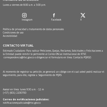
Lunes a viernes de 8:00 a.m. a 5:00 p.m.
Instagram
Facebook
X
Política de privacidad y tratamiento de datos personales
Condiciones de uso
Accesibilidad
CONTACTO VIRTUAL
Estimado Ciudadano: Para radicar Peticiones, Quejas, Reclamos, Solicitudes y Felicitaciones a
la Entidad puede remitir lo pertinente al Correo Oficial Institucional de RTVC
correspondencia@rtvc.gov.co
o diligenciar el formulario en línea:
Contacto PQRSD.
Al momento de registrar su petición, se generará un código con el cual usted podrá realizar el
seguimiento, para ello, ingrese a:
Seguimiento de PQRS
Asesor en línea: lunes 9:30 a.m. - 12 m
(+57) (601) 2200700
Correo de notificaciones judiciales:
notificacionesjudiciales@rtvc.gov.co