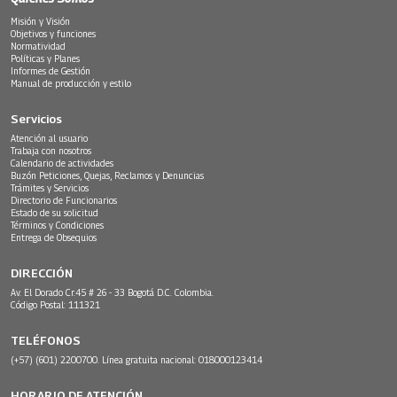
Misión y Visión
Objetivos y funciones
Normatividad
Políticas y Planes
Informes de Gestión
Manual de producción y estilo
Servicios
Atención al usuario
Trabaja con nosotros
Calendario de actividades
Buzón Peticiones, Quejas, Reclamos y Denuncias
Trámites y Servicios
Directorio de Funcionarios
Estado de su solicitud
Términos y Condiciones
Entrega de Obsequios
DIRECCIÓN
Av. El Dorado Cr.45 # 26 - 33 Bogotá D.C. Colombia.
Código Postal: 111321
TELÉFONOS
(+57) (601) 2200700. Línea gratuita nacional: 018000123414
HORARIO DE ATENCIÓN