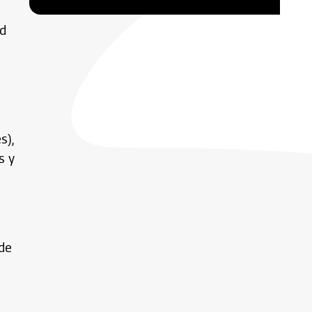
ad
s),
s y
 de