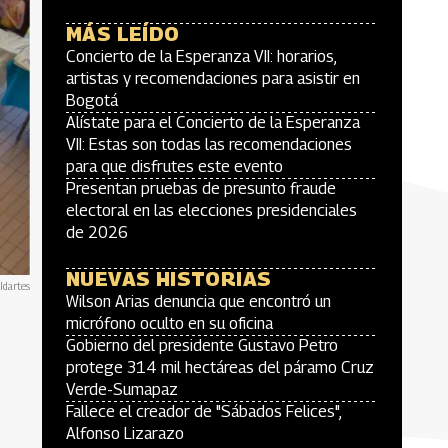
MÁS LEÍDO
Concierto de la Esperanza VII: horarios,
artistas y recomendaciones para asistir en
Bogotá
Alístate para el Concierto de la Esperanza
VII: Estas son todas las recomendaciones
para que disfrutes este evento
Presentan pruebas de presunto fraude
electoral en las elecciones presidenciales
de 2026
NUEVAS HISTORIAS
 Idartes
Wilson Arias denuncia que encontró un
micrófono oculto en su oficina
Gobierno del presidente Gustavo Petro
protege 314 mil hectáreas del páramo Cruz
Verde-Sumapaz
Fallece el creador de "Sábados Felices",
Alfonso Lizarazo