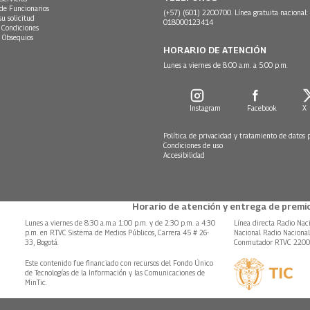
 de Funcionarios
(+57) (601) 2200700. Línea gratuita nacional:
su solicitud
018000123414
 Condiciones
 Obsequios
HORARIO DE ATENCIÓN
Lunes a viernes de 8:00 a.m. a 5:00 p.m.
Instagram
Facebook
X
Política de privacidad y tratamiento de datos 
Condiciones de uso
Accesibilidad
Horario de atención y entrega de premio
Lunes a viernes de 8:30 a.m.a 1:00 p.m. y de 2:30 p.m. a 4:30
Línea directa Radio Nac
p.m. en RTVC Sistema de Medios Públicos, Carrera 45 # 26-
Nacional Radio Naciona
33, Bogotá.
Conmutador RTVC 220
Este contenido fue financiado con recursos del Fondo Único
de Tecnologías de la Información y las Comunicaciones de
MinTic.