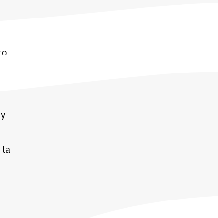
to
 y
 la