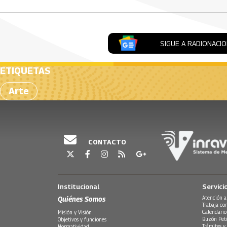
SIGUE A RADIONACI
ETIQUETAS
Arte
CONTACTO
Institucional
Servici
Quiénes Somos
Atención a
Trabaja co
Calendario
Misión y Visión
Buzón Peti
Objetivos y funciones
Trámites y 
Normatividad