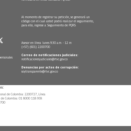
Al momento de registrar su petición, se generará un
código con el cual usted podrá realizar el seguimiento,
para ello, ingrese a:
Seguimiento de PQRS
Asesor en línea: lunes 9:30 a.m. - 12 m
(+57) (601) 2200700
Correo de notificaciones judiciales:
personales
notificacionesjudiciales@rtvc.gov.co
Denuncias por actos de corrupción:
soytransparente@rtvc.gov.co
s:
ional de Colombia: 2200727, Línea
l de Colombia: 01 8000 118 959.
0700