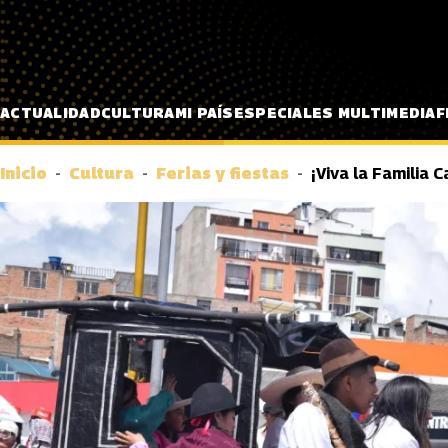
Pasar al contenido principal
ACTUALIDAD
CULTURA
MI PAÍS
ESPECIALES MULTIMEDIA
F
Inicio
Cultura
Ferias y fiestas
¡Viva la Familia 