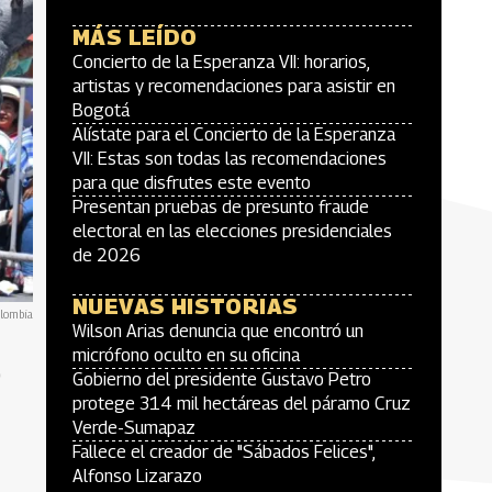
MÁS LEÍDO
Concierto de la Esperanza VII: horarios,
artistas y recomendaciones para asistir en
Bogotá
Alístate para el Concierto de la Esperanza
VII: Estas son todas las recomendaciones
para que disfrutes este evento
Presentan pruebas de presunto fraude
electoral en las elecciones presidenciales
de 2026
NUEVAS HISTORIAS
olombia
Wilson Arias denuncia que encontró un
e
micrófono oculto en su oficina
Gobierno del presidente Gustavo Petro
protege 314 mil hectáreas del páramo Cruz
Verde-Sumapaz
Fallece el creador de "Sábados Felices",
Alfonso Lizarazo