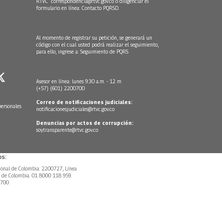
RTVC
correspondencia@rtvc.gov.co
o diligenciar el
formulario en línea:
Contacto PQRSD.
Al momento de registrar su petición, se generará un
código con el cual usted podrá realizar el seguimiento,
para ello, ingrese a:
Seguimiento de PQRS
Asesor en línea: lunes 9:30 a.m. - 12 m
(+57) (601) 2200700
Correo de notificaciones judiciales:
personales
notificacionesjudiciales@rtvc.gov.co
Denuncias por actos de corrupción:
soytransparente@rtvc.gov.co
s:
ional de Colombia: 2200727, Línea
l de Colombia: 01 8000 118 959.
0700