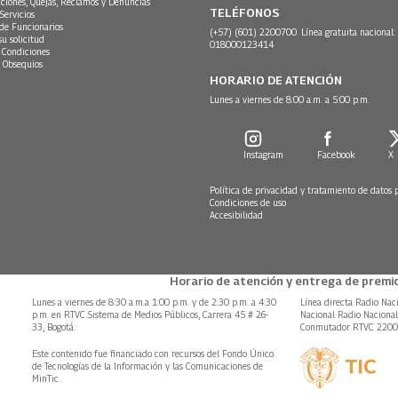
ciones, Quejas, Reclamos y Denuncias
TELÉFONOS
Servicios
 de Funcionarios
(+57) (601) 2200700. Línea gratuita nacional:
su solicitud
018000123414
 Condiciones
 Obsequios
HORARIO DE ATENCIÓN
Lunes a viernes de 8:00 a.m. a 5:00 p.m.
Instagram
Facebook
X
Política de privacidad y tratamiento de datos 
Condiciones de uso
Accesibilidad
Horario de atención y entrega de premio
Lunes a viernes de 8:30 a.m.a 1:00 p.m. y de 2:30 p.m. a 4:30
Línea directa Radio Nac
p.m. en RTVC Sistema de Medios Públicos, Carrera 45 # 26-
Nacional Radio Naciona
33, Bogotá.
Conmutador RTVC 220
Este contenido fue financiado con recursos del Fondo Único
de Tecnologías de la Información y las Comunicaciones de
MinTic.