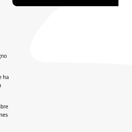
gno
e ha
n
mbre
ones
.