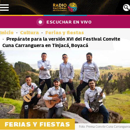
Pasar al contenido principal
ESCUCHAR EN VIVO
Inicio
Cultura
Ferias y fiestas
Prepárate para la versión XVI del Festival Convite
Cuna Carranguera en Tinjacá, Boyacá
FERIAS Y FIESTAS
Foto: Prensa Convite Cuna Carranguera