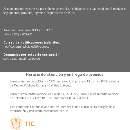
Al momento de registrar su petición, se generará un código con el cual usted podrá realizar el
seguimiento, para ello, ingrese a:
Seguimiento de PQRS
Asesor en línea: lunes 9:30 a.m. - 12 m
(+57) (601) 2200700
Correo de notificaciones judiciales:
notificacionesjudiciales@rtvc.gov.co
Denuncias por actos de corrupción:
soytransparente@rtvc.gov.co
Horario de atención y entrega de premios:
Lunes a viernes de 8:30 a.m.a 1:00 p.m. y de 2:30 p.m. a 4:30 p.m. en RTVC Sistema
de Medios Públicos, Carrera 45 # 26-33, Bogotá.
Línea directa Radio Nacional de Colombia: 2200727, Línea Nacional Radio Nacional
de Colombia: 01 8000 118 959. Conmutador RTVC 2200700
Este contenido fue financiado con recursos del Fondo Único de Tecnologías de la
Información y las Comunicaciones de MinTic.