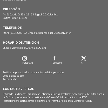
DIRECCIÓN
Av. El Dorado Cr.45 # 26 - 33 Bogotá D.C. Colombia.
Código Postal: 111321
TELÉFONOS
(+57) (601) 2200700. Línea gratuita nacional: 018000123414
HORARIO DE ATENCIÓN
Lunes a viernes de 8:00 a.m. a 5:00 p.m.
Instagram
Facebook
X
Política de privacidad y tratamiento de datos personales
Condiciones de uso
Accesibilidad
CONTACTO VIRTUAL
Estimado Ciudadano: Para radicar Peticiones, Quejas, Reclamos, Solicitudes y Felicitaciones a
la Entidad puede remitir lo pertinente al Correo Oficial Institucional de RTVC
correspondencia@rtvc.gov.co
o diligenciar el formulario en línea:
Contacto PQRSD.