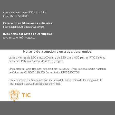
Asesor en línea: lunes 9:30 a.m. - 12 m
(+57) (601) 2200700
Correo de notificaciones judiciales:
notificacionesjudiciales@rtvc.gov.co
Denuncias por actos de corrupción:
soytransparente@rtvc.gov.co
Horario de atención y entrega de premios:
Lunes a viernes de 8:30 a.m.a 1:00 p.m. y de 2:30 p.m. a 4:30 p.m. en RTVC Sistema
de Medios Públicos, Carrera 45 # 26-33, Bogotá.
Línea directa Radio Nacional de Colombia: 2200727, Línea Nacional Radio Nacional
de Colombia: 01 8000 118 959. Conmutador RTVC 2200700
Este contenido fue financiado con recursos del Fondo Único de Tecnologías de la
Información y las Comunicaciones de MinTic.