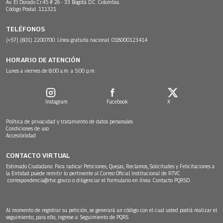
Av. El Dorado Cr.45 # 26 - 33 Bogotá D.C. Colombia.
Código Postal: 111321
TELÉFONOS
(+57) (601) 2200700. Línea gratuita nacional: 018000123414
HORARIO DE ATENCIÓN
Lunes a viernes de 8:00 a.m. a 5:00 p.m.
Instagram
Facebook
X
Política de privacidad y tratamiento de datos personales
Condiciones de uso
Accesibilidad
CONTACTO VIRTUAL
Estimado Ciudadano: Para radicar Peticiones, Quejas, Reclamos, Solicitudes y Felicitaciones a
la Entidad puede remitir lo pertinente al Correo Oficial Institucional de RTVC
correspondencia@rtvc.gov.co
o diligenciar el formulario en línea:
Contacto PQRSD.
Al momento de registrar su petición, se generará un código con el cual usted podrá realizar el
seguimiento, para ello, ingrese a:
Seguimiento de PQRS