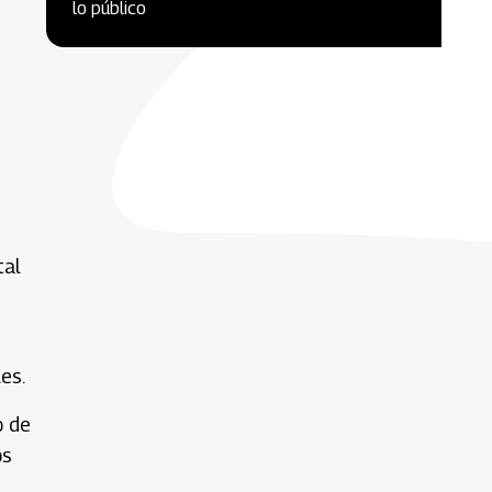
lo público
s
tal
es.
o de
os