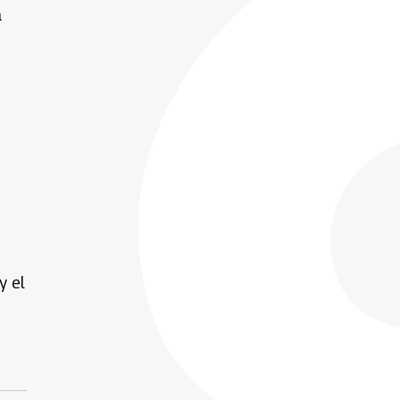
a
y el