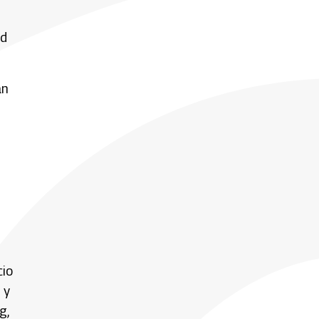
ad
an
cio
 y
g,