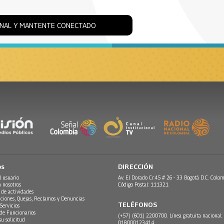
ONAL Y MANTENTE CONECTADO
os
DIRECCIÓN
l usuario
Av. El Dorado Cr.45 # 26 - 33 Bogotá D.C. Colom
n nosotros
Código Postal: 111321
 de actividades
ciones, Quejas, Reclamos y Denuncias
TELÉFONOS
Servicios
 de Funcionarios
(+57) (601) 2200700. Línea gratuita nacional:
su solicitud
018000123414