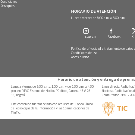
 Condiciones
 Obsequios
HORARIO DE ATENCIÓN
Lunes a viernes de 8:00 a.m. a 5:00 p.m.
Instagram
Facebook
X
Política de privacidad y tratamiento de datos 
Condiciones de uso
Accesibilidad
Horario de atención y entrega de premio
Lunes a viernes de 8:30 a.m.a 1:00 p.m. y de 2:30 p.m. a 4:30
Línea directa Radio Nac
p.m. en RTVC Sistema de Medios Públicos, Carrera 45 # 26-
Nacional Radio Naciona
33, Bogotá.
Conmutador RTVC 220
Este contenido fue financiado con recursos del Fondo Único
de Tecnologías de la Información y las Comunicaciones de
MinTic.