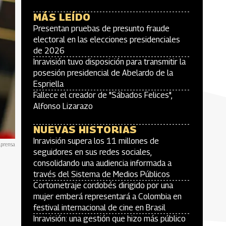
MÁS LEÍDO
Presentan pruebas de presunto fraude
electoral en las elecciones presidenciales
de 2026
Inravisión tuvo disposición para transmitir la
posesión presidencial de Abelardo de la
Espriella
Fallece el creador de "Sábados Felices",
Alfonso Lizarazo
NUEVAS HISTORIAS
Inravisión supera los 11 millones de
lprensa
seguidores en sus redes sociales,
consolidando una audiencia informada a
través del Sistema de Medios Públicos
Cortometraje cordobés dirigido por una
mujer emberá representará a Colombia en
festival internacional de cine en Brasil
Inravisión: una gestión que hizo más público