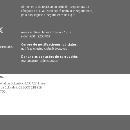
Al momento de registrar su petición, se generará un
código con el cual usted podrá realizar el seguimiento,
para ello, ingrese a:
Seguimiento de PQRS
Asesor en línea: lunes 9:30 a.m. - 12 m
(+57) (601) 2200700
Correo de notificaciones judiciales:
personales
notificacionesjudiciales@rtvc.gov.co
Denuncias por actos de corrupción:
soytransparente@rtvc.gov.co
s:
ional de Colombia: 2200727, Línea
l de Colombia: 01 8000 118 959.
0700