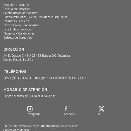
Atención al usuario
Trabaja con nosotros
Calendario de actividades
Buzón Peticiones, Quejas, Reclamos y Denuncias
Trámites y Servicios
Directorio de Funcionarios
Estado de su solicitud
Términos y Condiciones
Entrega de Obsequios
DIRECCIÓN
Av. El Dorado Cr.45 # 26 - 33 Bogotá D.C. Colombia.
Código Postal: 111321
TELÉFONOS
(+57) (601) 2200700. Línea gratuita nacional: 018000123414
HORARIO DE ATENCIÓN
Lunes a viernes de 8:00 a.m. a 5:00 p.m.
Instagram
Facebook
X
Política de privacidad y tratamiento de datos personales
Condiciones de uso