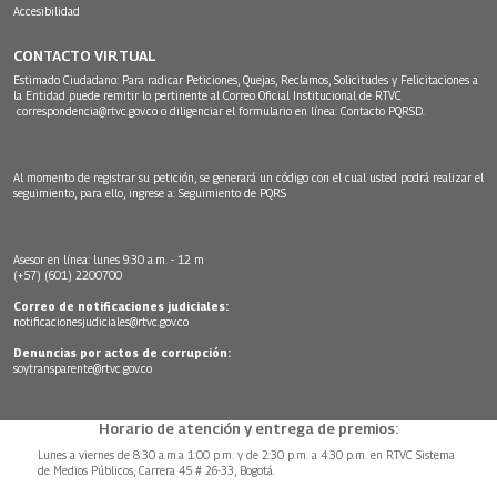
Accesibilidad
CONTACTO VIRTUAL
Estimado Ciudadano: Para radicar Peticiones, Quejas, Reclamos, Solicitudes y Felicitaciones a
la Entidad puede remitir lo pertinente al Correo Oficial Institucional de RTVC
correspondencia@rtvc.gov.co
o diligenciar el formulario en línea:
Contacto PQRSD.
Al momento de registrar su petición, se generará un código con el cual usted podrá realizar el
seguimiento, para ello, ingrese a:
Seguimiento de PQRS
Asesor en línea: lunes 9:30 a.m. - 12 m
(+57) (601) 2200700
Correo de notificaciones judiciales:
notificacionesjudiciales@rtvc.gov.co
Denuncias por actos de corrupción:
soytransparente@rtvc.gov.co
Horario de atención y entrega de premios:
Lunes a viernes de 8:30 a.m.a 1:00 p.m. y de 2:30 p.m. a 4:30 p.m. en RTVC Sistema
de Medios Públicos, Carrera 45 # 26-33, Bogotá.