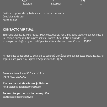
Instagram
Facebook
X
Política de privacidad y tratamiento de datos personales
Condiciones de uso
Accesibilidad
CONTACTO VIRTUAL
Estimado Ciudadano: Para radicar Peticiones, Quejas, Reclamos, Solicitudes y Felicitaciones a
la Entidad puede remitir lo pertinente al Correo Oficial Institucional de RTVC
correspondencia@rtvc.gov.co
o diligenciar el formulario en línea:
Contacto PQRSD.
Al momento de registrar su petición, se generará un código con el cual usted podrá realizar el
seguimiento, para ello, ingrese a:
Seguimiento de PQRS
Asesor en línea: lunes 9:30 a.m. - 12 m
(+57) (601) 2200700
Correo de notificaciones judiciales:
notificacionesjudiciales@rtvc.gov.co
Denuncias por actos de corrupción:
soytransparente@rtvc.gov.co