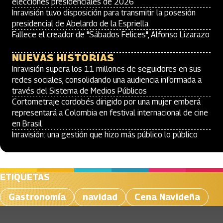
elecciones presidenciales de 2026
Inravisión tuvo disposición para transmitir la posesión
presidencial de Abelardo de la Espriella
Fallece el creador de "Sábados Felices", Alfonso Lizarazo
NUEVAS HISTORIAS
Inravisión supera los 11 millones de seguidores en sus
redes sociales, consolidando una audiencia informada a
través del Sistema de Medios Públicos
Cortometraje cordobés dirigido por una mujer emberá
representará a Colombia en festival internacional de cine
en Brasil
Inravisión: una gestión que hizo más público lo público
ETIQUETAS
Gastronomía
navidad
Cena Navideña