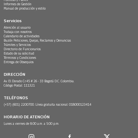
Informes de Gestión
Manual de producción y estilo
Servicios
Atención al usuario
Trabaja con nosotros
Calendario de actividades
Buzón Peticiones, Quejas, Reclamos y Denuncias
Trámites y Servicios
Directorio de Funcionarios
Estado de su solicitud
Términos y Condiciones
Entrega de Obsequios
DIRECCIÓN
Av. El Dorado Cr.45 # 26 - 33 Bogotá D.C. Colombia.
Código Postal: 111321
TELÉFONOS
(+57) (601) 2200700. Línea gratuita nacional: 018000123414
HORARIO DE ATENCIÓN
Lunes a viernes de 8:00 a.m. a 5:00 p.m.