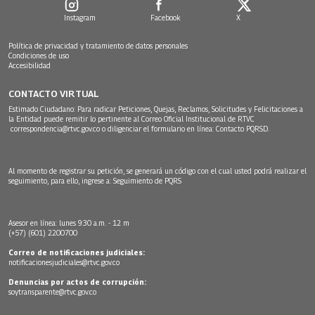
Instagram
Facebook
X
Política de privacidad y tratamiento de datos personales
Condiciones de uso
Accesibilidad
CONTACTO VIRTUAL
Estimado Ciudadano: Para radicar Peticiones, Quejas, Reclamos, Solicitudes y Felicitaciones a
la Entidad puede remitir lo pertinente al Correo Oficial Institucional de RTVC
correspondencia@rtvc.gov.co
o diligenciar el formulario en línea:
Contacto PQRSD.
Al momento de registrar su petición, se generará un código con el cual usted podrá realizar el
seguimiento, para ello, ingrese a:
Seguimiento de PQRS
Asesor en línea: lunes 9:30 a.m. - 12 m
(+57) (601) 2200700
Correo de notificaciones judiciales:
notificacionesjudiciales@rtvc.gov.co
Denuncias por actos de corrupción:
soytransparente@rtvc.gov.co