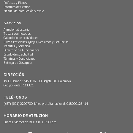
Políticas y Planes
Informes de Gestión
Manual de producción y estilo
Servicios
Atención al usuario
Trabaja con nosotros
Calendario de actividades
Buzón Peticiones, Quejas, Reclamos y Denuncias
Trámites y Servicios
Directorio de Funcionarios
Estado de su solicitud
Términos y Condiciones
Entrega de Obsequios
DIRECCIÓN
Av. El Dorado Cr.45 # 26 - 33 Bogotá D.C. Colombia.
Código Postal: 111321
TELÉFONOS
(+57) (601) 2200700. Línea gratuita nacional: 018000123414
HORARIO DE ATENCIÓN
Lunes a viernes de 8:00 a.m. a 5:00 p.m.