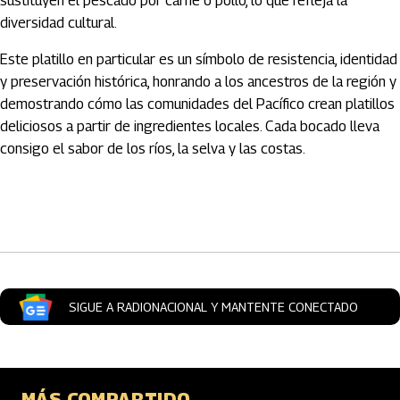
sustituyen el pescado por carne o pollo, lo que refleja la
diversidad cultural.
Este platillo en particular es un símbolo de resistencia, identidad
y preservación histórica, honrando a los ancestros de la región y
demostrando cómo las comunidades del Pacífico crean platillos
deliciosos a partir de ingredientes locales. Cada bocado lleva
consigo el sabor de los ríos, la selva y las costas.
Artículos Player
SIGUE A RADIONACIONAL Y MANTENTE CONECTADO
MÁS COMPARTIDO