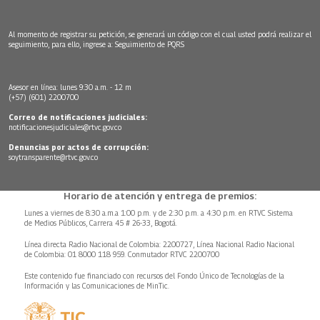
Al momento de registrar su petición, se generará un código con el cual usted podrá realizar el
seguimiento, para ello, ingrese a:
Seguimiento de PQRS
Asesor en línea: lunes 9:30 a.m. - 12 m
(+57) (601) 2200700
Correo de notificaciones judiciales:
notificacionesjudiciales@rtvc.gov.co
Denuncias por actos de corrupción:
soytransparente@rtvc.gov.co
Horario de atención y entrega de premios:
Lunes a viernes de 8:30 a.m.a 1:00 p.m. y de 2:30 p.m. a 4:30 p.m. en RTVC Sistema
de Medios Públicos, Carrera 45 # 26-33, Bogotá.
Línea directa Radio Nacional de Colombia: 2200727, Línea Nacional Radio Nacional
de Colombia: 01 8000 118 959. Conmutador RTVC 2200700
Este contenido fue financiado con recursos del Fondo Único de Tecnologías de la
Información y las Comunicaciones de MinTic.