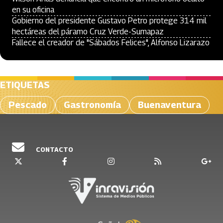
en su oficina
Gobierno del presidente Gustavo Petro protege 314 mil
hectáreas del páramo Cruz Verde-Sumapaz
Fallece el creador de "Sábados Felices", Alfonso Lizarazo
ETIQUETAS
Pescado
Gastronomía
Buenaventura
CONTACTO