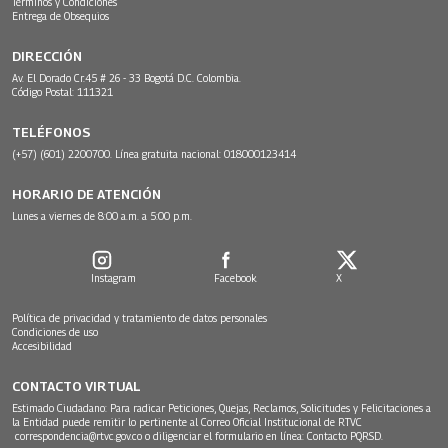
Términos y Condiciones
Entrega de Obsequios
DIRECCIÓN
Av. El Dorado Cr.45 # 26 - 33 Bogotá D.C. Colombia.
Código Postal: 111321
TELÉFONOS
(+57) (601) 2200700. Línea gratuita nacional: 018000123414
HORARIO DE ATENCIÓN
Lunes a viernes de 8:00 a.m. a 5:00 p.m.
Instagram
Facebook
X
Política de privacidad y tratamiento de datos personales
Condiciones de uso
Accesibilidad
CONTACTO VIRTUAL
Estimado Ciudadano: Para radicar Peticiones, Quejas, Reclamos, Solicitudes y Felicitaciones a
la Entidad puede remitir lo pertinente al Correo Oficial Institucional de RTVC
correspondencia@rtvc.gov.co
o diligenciar el formulario en línea:
Contacto PQRSD.