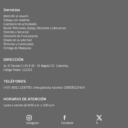
Servicios
Atención al usuario
Trabaja con nosotros
Calendario de actividades
Buzón Peticiones, Quejas, Reclamos y Denuncias
Trámites y Servicios
Directorio de Funcionarios
Estado de su solicitud
Términos y Condiciones
Entrega de Obsequios
DIRECCIÓN
Av. El Dorado Cr.45 # 26 - 33 Bogotá D.C. Colombia.
Código Postal: 111321
TELÉFONOS
(+57) (601) 2200700. Línea gratuita nacional: 018000123414
HORARIO DE ATENCIÓN
Lunes a viernes de 8:00 a.m. a 5:00 p.m.
Instagram
Facebook
X