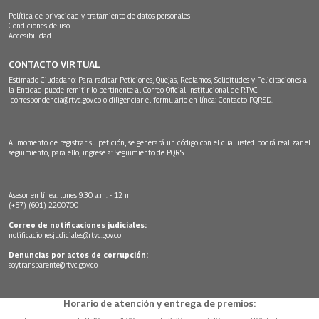
Política de privacidad y tratamiento de datos personales
Condiciones de uso
Accesibilidad
CONTACTO VIRTUAL
Estimado Ciudadano: Para radicar Peticiones, Quejas, Reclamos, Solicitudes y Felicitaciones a
la Entidad puede remitir lo pertinente al Correo Oficial Institucional de RTVC
correspondencia@rtvc.gov.co
o diligenciar el formulario en línea:
Contacto PQRSD.
Al momento de registrar su petición, se generará un código con el cual usted podrá realizar el
seguimiento, para ello, ingrese a:
Seguimiento de PQRS
Asesor en línea: lunes 9:30 a.m. - 12 m
(+57) (601) 2200700
Correo de notificaciones judiciales:
notificacionesjudiciales@rtvc.gov.co
Denuncias por actos de corrupción:
soytransparente@rtvc.gov.co
Horario de atención y entrega de premios: