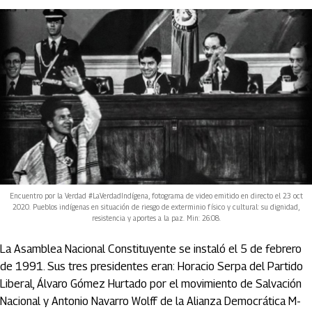
Encuentro por la Verdad #LaVerdadIndígena, fotograma de video emitido en directo el 23 oct
2020. Pueblos indígenas en situación de riesgo de exterminio físico y cultural: su dignidad,
resistencia y aportes a la paz. Min: 26:08.
La Asamblea Nacional Constituyente se instaló el 5 de febrero
de 1991. Sus tres presidentes eran: Horacio Serpa del Partido
Liberal, Álvaro Gómez Hurtado por el movimiento de Salvación
Nacional y Antonio Navarro Wolff de la Alianza Democrática M-