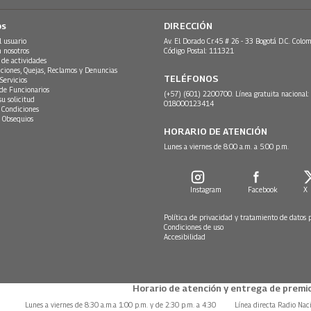
os
DIRECCIÓN
l usuario
Av. El Dorado Cr.45 # 26 - 33 Bogotá D.C. Colom
n nosotros
Código Postal: 111321
 de actividades
ciones, Quejas, Reclamos y Denuncias
TELÉFONOS
Servicios
 de Funcionarios
(+57) (601) 2200700. Línea gratuita nacional:
su solicitud
018000123414
 Condiciones
 Obsequios
HORARIO DE ATENCIÓN
Lunes a viernes de 8:00 a.m. a 5:00 p.m.
Instagram
Facebook
X
Política de privacidad y tratamiento de datos 
Condiciones de uso
Accesibilidad
Horario de atención y entrega de premio
Lunes a viernes de 8:30 a.m.a 1:00 p.m. y de 2:30 p.m. a 4:30
Línea directa Radio Nac