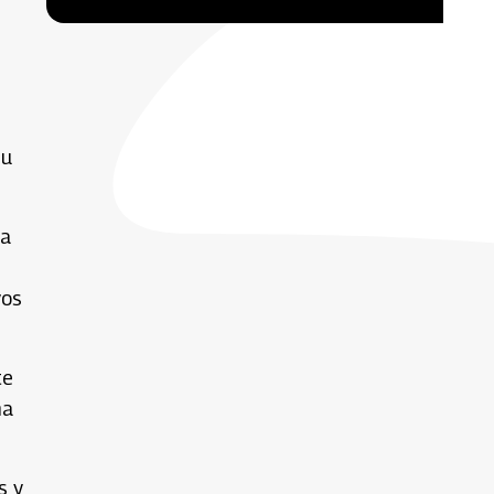
n
su
la
yos
te
ha
s y