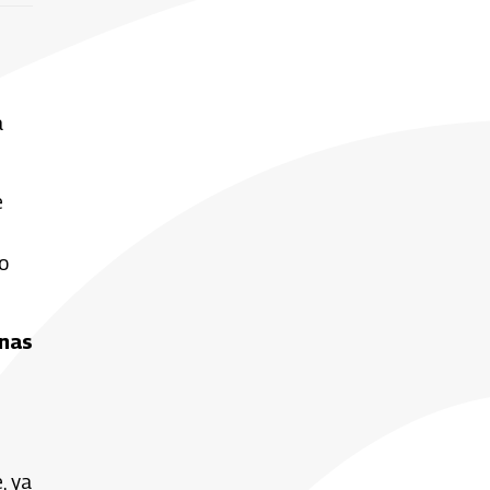
a
e
io
anas
, ya