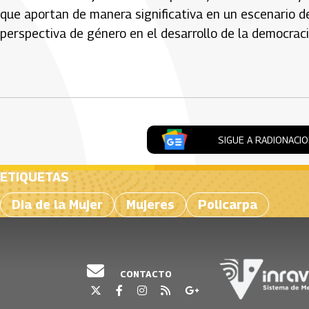
que aportan de manera significativa en un escenario de
perspectiva de género en el desarrollo de la democraci
Artículos Player
SIGUE A RADIONACI
ETIQUETAS
Dia de la Mujer
Mujeres
Policarpa
CONTACTO