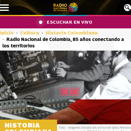
Pasar al contenido principal
ESCUCHAR EN VIVO
Inicio
Cultura
Historia Colombiana
Radio Nacional de Colombia, 85 años conectando a
los territorios
HISTORIA
Foto: : imágenes tomadas del archivo de Señal Memoria