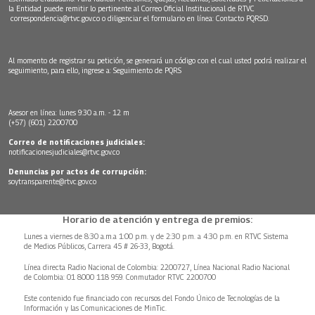
la Entidad puede remitir lo pertinente al Correo Oficial Institucional de RTVC
correspondencia@rtvc.gov.co
o diligenciar el formulario en línea:
Contacto PQRSD.
Al momento de registrar su petición, se generará un código con el cual usted podrá realizar el
seguimiento, para ello, ingrese a:
Seguimiento de PQRS
Asesor en línea: lunes 9:30 a.m. - 12 m
(+57) (601) 2200700
Correo de notificaciones judiciales:
notificacionesjudiciales@rtvc.gov.co
Denuncias por actos de corrupción:
soytransparente@rtvc.gov.co
Horario de atención y entrega de premios:
Lunes a viernes de 8:30 a.m.a 1:00 p.m. y de 2:30 p.m. a 4:30 p.m. en RTVC Sistema
de Medios Públicos, Carrera 45 # 26-33, Bogotá.
Línea directa Radio Nacional de Colombia: 2200727, Línea Nacional Radio Nacional
de Colombia: 01 8000 118 959. Conmutador RTVC 2200700
Este contenido fue financiado con recursos del Fondo Único de Tecnologías de la
Información y las Comunicaciones de MinTic.