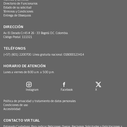
Directorio de Funcionarios
Estado de su solicitud
Términos y Condiciones
Entrega de Obsequios
DIRECCIÓN
Av. El Dorado Cr.45 # 26 - 33 Bogotá D.C. Colombia.
Código Postal: 111321
TELÉFONOS
(+57) (601) 2200700. Línea gratuita nacional: 018000123414
HORARIO DE ATENCIÓN
Lunes a viernes de 8:00 a.m. a 5:00 p.m.
Instagram
Facebook
X
Política de privacidad y tratamiento de datos personales
Condiciones de uso
Accesibilidad
CONTACTO VIRTUAL
Estimado Ciudadano: Para radicar Peticiones, Quejas, Reclamos, Solicitudes y Felicitaciones a