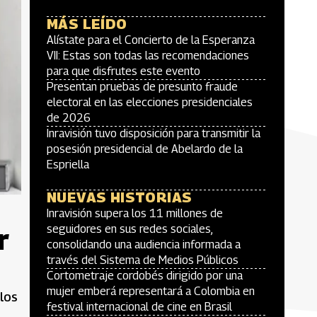
MÁS LEÍDO
Alístate para el Concierto de la Esperanza
VII: Estas son todas las recomendaciones
para que disfrutes este evento
Presentan pruebas de presunto fraude
electoral en las elecciones presidenciales
de 2026
Inravisión tuvo disposición para transmitir la
posesión presidencial de Abelardo de la
Espriella
NUEVAS HISTORIAS
Inravisión supera los 11 millones de
r
seguidores en sus redes sociales,
consolidando una audiencia informada a
través del Sistema de Medios Públicos
Cortometraje cordobés dirigido por una
mujer emberá representará a Colombia en
los
festival internacional de cine en Brasil