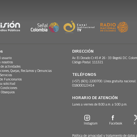
os
DIRECCIÓN
l usuario
Av. El Dorado Cr.45 # 26 - 33 Bogotá D.C. Colom
n nosotros
Código Postal: 111321
 de actividades
ciones, Quejas, Reclamos y Denuncias
TELÉFONOS
Servicios
 de Funcionarios
(+57) (601) 2200700. Línea gratuita nacional:
su solicitud
018000123414
 Condiciones
 Obsequios
HORARIO DE ATENCIÓN
Lunes a viernes de 8:00 a.m. a 5:00 p.m.
Instagram
Facebook
X
Política de privacidad y tratamiento de datos 