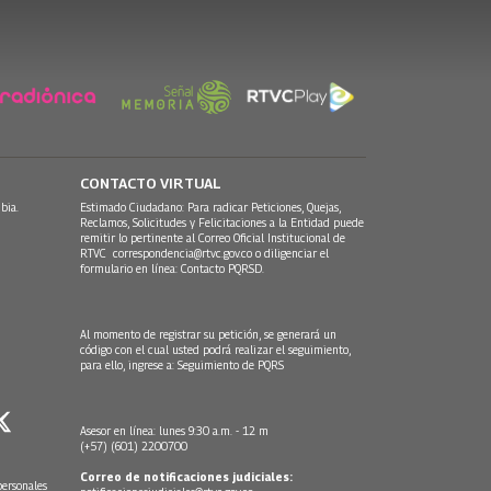
CONTACTO VIRTUAL
bia.
Estimado Ciudadano: Para radicar Peticiones, Quejas,
Reclamos, Solicitudes y Felicitaciones a la Entidad puede
remitir lo pertinente al Correo Oficial Institucional de
RTVC
correspondencia@rtvc.gov.co
o diligenciar el
formulario en línea:
Contacto PQRSD.
Al momento de registrar su petición, se generará un
código con el cual usted podrá realizar el seguimiento,
para ello, ingrese a:
Seguimiento de PQRS
Asesor en línea: lunes 9:30 a.m. - 12 m
(+57) (601) 2200700
Correo de notificaciones judiciales:
personales