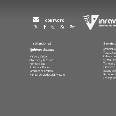
CONTACTO
Institucional
Servici
Quiénes Somos
Atención a
Trabaja co
Calendario
Misión y Visión
Buzón Peti
Objetivos y funciones
Trámites y 
Normatividad
Directorio
Políticas y Planes
Estado de 
Informes de Gestión
Términos y
Manual de producción y estilo
Entrega de