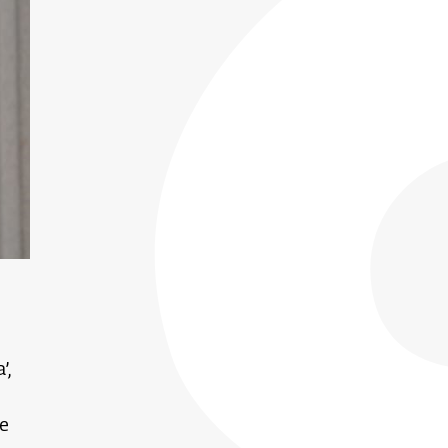
’,
de