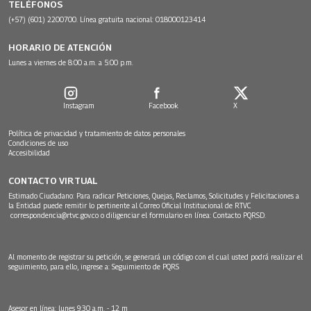
TELÉFONOS
(+57) (601) 2200700. Línea gratuita nacional: 018000123414
HORARIO DE ATENCIÓN
Lunes a viernes de 8:00 a.m. a 5:00 p.m.
Instagram
Facebook
X
Política de privacidad y tratamiento de datos personales
Condiciones de uso
Accesibilidad
CONTACTO VIRTUAL
Estimado Ciudadano: Para radicar Peticiones, Quejas, Reclamos, Solicitudes y Felicitaciones a
la Entidad puede remitir lo pertinente al Correo Oficial Institucional de RTVC
correspondencia@rtvc.gov.co
o diligenciar el formulario en línea:
Contacto PQRSD.
Al momento de registrar su petición, se generará un código con el cual usted podrá realizar el
seguimiento, para ello, ingrese a:
Seguimiento de PQRS
Asesor en línea: lunes 9:30 a.m. - 12 m