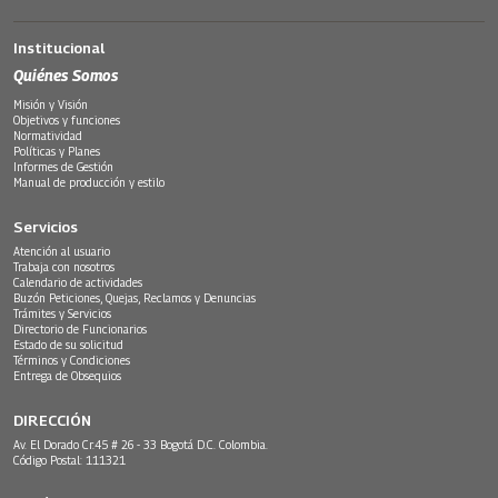
Institucional
Quiénes Somos
Misión y Visión
Objetivos y funciones
Normatividad
Políticas y Planes
Informes de Gestión
Manual de producción y estilo
Servicios
Atención al usuario
Trabaja con nosotros
Calendario de actividades
Buzón Peticiones, Quejas, Reclamos y Denuncias
Trámites y Servicios
Directorio de Funcionarios
Estado de su solicitud
Términos y Condiciones
Entrega de Obsequios
DIRECCIÓN
Av. El Dorado Cr.45 # 26 - 33 Bogotá D.C. Colombia.
Código Postal: 111321