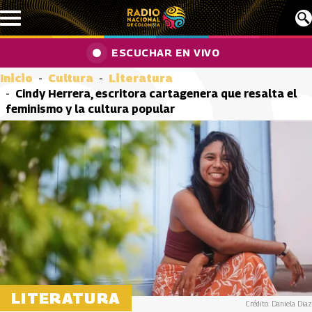
Pasar al contenido principal
ESCUCHAR EN VIVO
Inicio
Cultura
Literatura
Cindy Herrera, escritora cartagenera que resalta el
feminismo y la cultura popular
LITERATURA
Crédito: Daniela Diaz