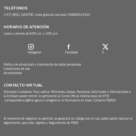
TELÉFONOS
(+57) (601) 2200700. Línea gratuita nacional: 018000123414
HORARIO DE ATENCIÓN
Lunes a viernes de 8:00 a.m. a 5:00 p.m.
Instagram
Facebook
X
Política de privacidad y tratamiento de datos personales
Condiciones de uso
Accesibilidad
CONTACTO VIRTUAL
Estimado Ciudadano: Para radicar Peticiones, Quejas, Reclamos, Solicitudes y Felicitaciones a
la Entidad puede remitir lo pertinente al Correo Oficial Institucional de RTVC
correspondencia@rtvc.gov.co
o diligenciar el formulario en línea:
Contacto PQRSD.
Al momento de registrar su petición, se generará un código con el cual usted podrá realizar el
seguimiento, para ello, ingrese a:
Seguimiento de PQRS