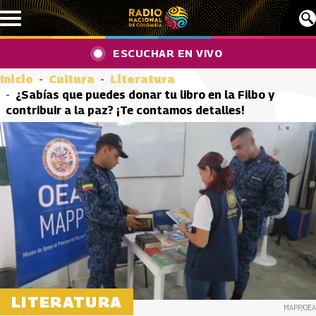
Pasar al contenido principal
ESCUCHAR EN VIVO
Inicio
Cultura
Literatura
¿Sabías que puedes donar tu libro en la Filbo y
contribuir a la paz? ¡Te contamos detalles!
LITERATURA
MAPP/OEA