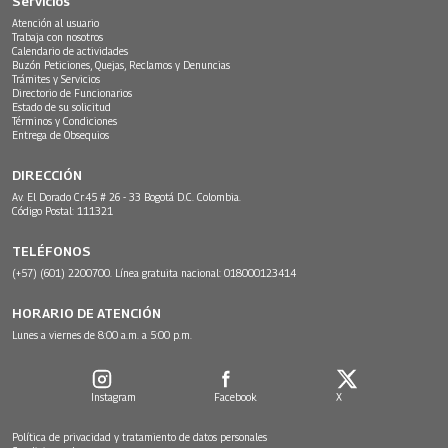
Servicios
Atención al usuario
Trabaja con nosotros
Calendario de actividades
Buzón Peticiones, Quejas, Reclamos y Denuncias
Trámites y Servicios
Directorio de Funcionarios
Estado de su solicitud
Términos y Condiciones
Entrega de Obsequios
DIRECCIÓN
Av. El Dorado Cr.45 # 26 - 33 Bogotá D.C. Colombia.
Código Postal: 111321
TELÉFONOS
(+57) (601) 2200700. Línea gratuita nacional: 018000123414
HORARIO DE ATENCIÓN
Lunes a viernes de 8:00 a.m. a 5:00 p.m.
Instagram
Facebook
X
Política de privacidad y tratamiento de datos personales