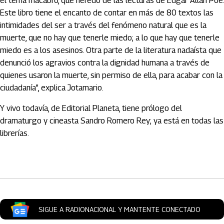
el tema macabro, que heredo de las lecturas de Edgar Allan Poe.
Este libro tiene el encanto de contar en más de 80 textos las
intimidades del ser a través del fenómeno natural que es la
muerte, que no hay que tenerle miedo; a lo que hay que tenerle
miedo es a los asesinos. Otra parte de la literatura nadaísta que
denunció los agravios contra la dignidad humana a través de
quienes usaron la muerte, sin permiso de ella, para acabar con la
ciudadanía”, explica Jotamario.
Y vivo todavía, de Editorial Planeta, tiene prólogo del
dramaturgo y cineasta Sandro Romero Rey; ya está en todas las
librerías.
Artículos Player
SIGUE A RADIONACIONAL Y MANTENTE CONECTADO