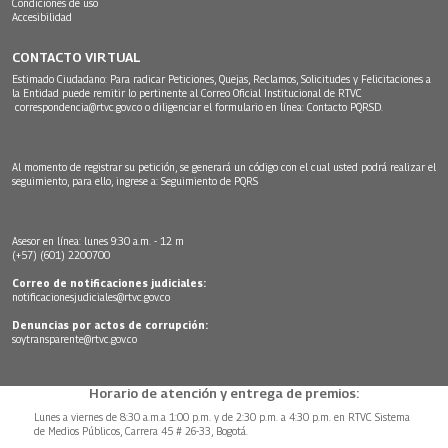
Condiciones de uso
Accesibilidad
CONTACTO VIRTUAL
Estimado Ciudadano: Para radicar Peticiones, Quejas, Reclamos, Solicitudes y Felicitaciones a
la Entidad puede remitir lo pertinente al Correo Oficial Institucional de RTVC
correspondencia@rtvc.gov.co
o diligenciar el formulario en línea:
Contacto PQRSD.
Al momento de registrar su petición, se generará un código con el cual usted podrá realizar el
seguimiento, para ello, ingrese a:
Seguimiento de PQRS
Asesor en línea: lunes 9:30 a.m. - 12 m
(+57) (601) 2200700
Correo de notificaciones judiciales:
notificacionesjudiciales@rtvc.gov.co
Denuncias por actos de corrupción:
soytransparente@rtvc.gov.co
Horario de atención y entrega de premios:
Lunes a viernes de 8:30 a.m.a 1:00 p.m. y de 2:30 p.m. a 4:30 p.m. en RTVC Sistema
de Medios Públicos, Carrera 45 # 26-33, Bogotá.