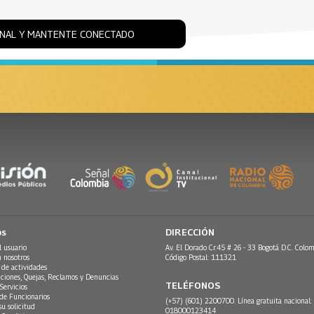
ONAL Y MANTENTE CONECTADO
os
DIRECCIÓN
l usuario
Av. El Dorado Cr.45 # 26 - 33 Bogotá D.C. Colom
n nosotros
Código Postal: 111321
 de actividades
ciones, Quejas, Reclamos y Denuncias
TELÉFONOS
Servicios
 de Funcionarios
(+57) (601) 2200700. Línea gratuita nacional:
su solicitud
018000123414