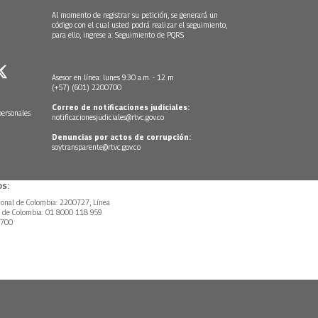
Al momento de registrar su petición, se generará un
código con el cual usted podrá realizar el seguimiento,
para ello, ingrese a:
Seguimiento de PQRS
Asesor en línea: lunes 9:30 a.m. - 12 m
(+57) (601) 2200700
Correo de notificaciones judiciales:
personales
notificacionesjudiciales@rtvc.gov.co
Denuncias por actos de corrupción:
soytransparente@rtvc.gov.co
s:
ional de Colombia: 2200727, Línea
l de Colombia: 01 8000 118 959.
0700