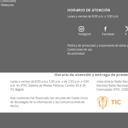
 Condiciones
 Obsequios
HORARIO DE ATENCIÓN
Lunes a viernes de 8:00 a.m. a 5:00 p.m.
Instagram
Facebook
X
Política de privacidad y tratamiento de datos 
Condiciones de uso
Accesibilidad
Horario de atención y entrega de premio
Lunes a viernes de 8:30 a.m.a 1:00 p.m. y de 2:30 p.m. a 4:30
Línea directa Radio Nac
p.m. en RTVC Sistema de Medios Públicos, Carrera 45 # 26-
Nacional Radio Naciona
33, Bogotá.
Conmutador RTVC 220
Este contenido fue financiado con recursos del Fondo Único
de Tecnologías de la Información y las Comunicaciones de
MinTic.