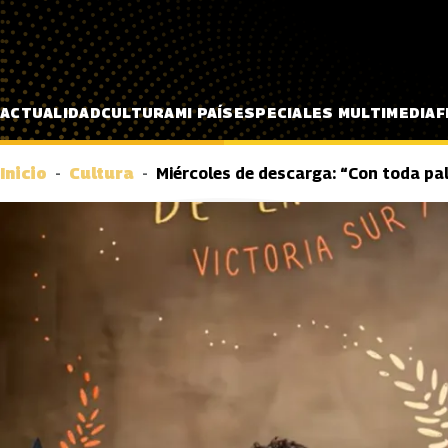
Pasar al contenido principal
ACTUALIDAD
CULTURA
MI PAÍS
ESPECIALES MULTIMEDIA
F
Inicio
Cultura
Miércoles de descarga: “Con toda pal