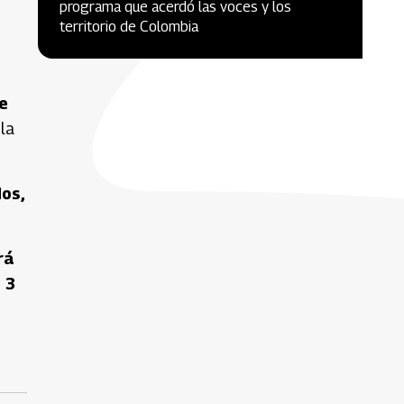
programa que acerdó las voces y los
territorio de Colombia
e
la
dos,
rá
 3