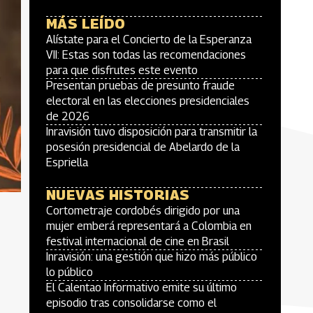
MÁS LEÍDO
Alístate para el Concierto de la Esperanza
VII: Estas son todas las recomendaciones
para que disfrutes este evento
Presentan pruebas de presunto fraude
electoral en las elecciones presidenciales
de 2026
Inravisión tuvo disposición para transmitir la
posesión presidencial de Abelardo de la
Espriella
NUEVAS HISTORIAS
Cortometraje cordobés dirigido por una
mujer emberá representará a Colombia en
festival internacional de cine en Brasil
Inravisión: una gestión que hizo más público
lo público
El Calentao Informativo emite su último
episodio tras consolidarse como el