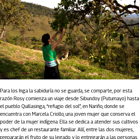
Para los Inga la sabiduría no se guarda, se comparte, por esta
razón Rosy comienza un viaje desde Sibundoy (Putumayo) hasta
el pueblo Quillasinga, “refugio del sol”, en Nariño, donde se
encuentra con Marcela Criollo, una joven mujer que conserva el
poder de la mujer indígena. Ella se dedica a atender sus cultivos
y es chef de un restaurante familiar. Allí, entre las dos mujeres,
prepararán el fruto de su legado, y lo entregarán a las personas