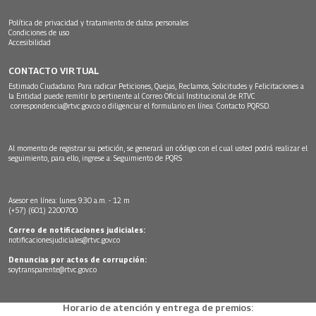
Política de privacidad y tratamiento de datos personales
Condiciones de uso
Accesibilidad
CONTACTO VIRTUAL
Estimado Ciudadano: Para radicar Peticiones, Quejas, Reclamos, Solicitudes y Felicitaciones a
la Entidad puede remitir lo pertinente al Correo Oficial Institucional de RTVC
correspondencia@rtvc.gov.co
o diligenciar el formulario en línea:
Contacto PQRSD.
Al momento de registrar su petición, se generará un código con el cual usted podrá realizar el
seguimiento, para ello, ingrese a:
Seguimiento de PQRS
Asesor en línea: lunes 9:30 a.m. - 12 m
(+57) (601) 2200700
Correo de notificaciones judiciales:
notificacionesjudiciales@rtvc.gov.co
Denuncias por actos de corrupción:
soytransparente@rtvc.gov.co
Horario de atención y entrega de premios: