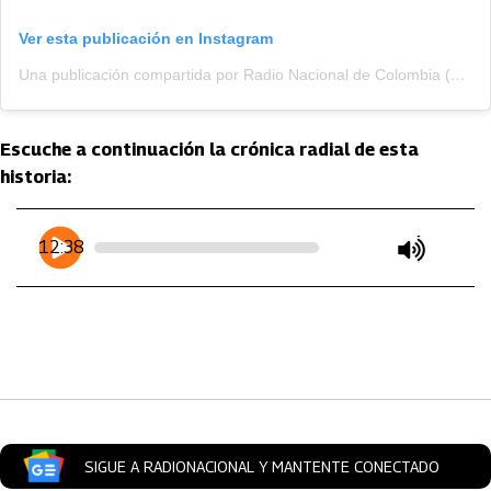
Ver esta publicación en Instagram
Una publicación compartida por Radio Nacional de Colombia (@radionacionalco)
Escuche a continuación la crónica radial de esta
historia:
Artículos Player
Player Articulos
12:38
play
mute
SIGUE A RADIONACIONAL Y MANTENTE CONECTADO