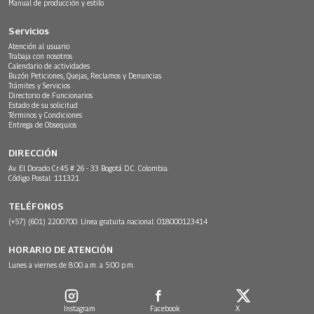
Manual de producción y estilo
Servicios
Atención al usuario
Trabaja con nosotros
Calendario de actividades
Buzón Peticiones, Quejas, Reclamos y Denuncias
Trámites y Servicios
Directorio de Funcionarios
Estado de su solicitud
Términos y Condiciones
Entrega de Obsequios
DIRECCIÓN
Av. El Dorado Cr.45 # 26 - 33 Bogotá D.C. Colombia.
Código Postal: 111321
TELÉFONOS
(+57) (601) 2200700. Línea gratuita nacional: 018000123414
HORARIO DE ATENCIÓN
Lunes a viernes de 8:00 a.m. a 5:00 p.m.
Instagram
Facebook
X