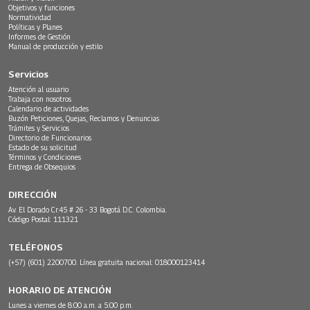
Objetivos y funciones
Normatividad
Políticas y Planes
Informes de Gestión
Manual de producción y estilo
Servicios
Atención al usuario
Trabaja con nosotros
Calendario de actividades
Buzón Peticiones, Quejas, Reclamos y Denuncias
Trámites y Servicios
Directorio de Funcionarios
Estado de su solicitud
Términos y Condiciones
Entrega de Obsequios
DIRECCIÓN
Av. El Dorado Cr.45 # 26 - 33 Bogotá D.C. Colombia.
Código Postal: 111321
TELÉFONOS
(+57) (601) 2200700. Línea gratuita nacional: 018000123414
HORARIO DE ATENCIÓN
Lunes a viernes de 8:00 a.m. a 5:00 p.m.