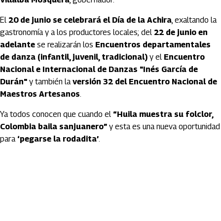
El
20 de junio se celebrará el Día de la Achira
, exaltando la
gastronomía y a los productores locales; del
22 de junio en
adelante
se realizarán los
Encuentros departamentales
de danza (infantil, juvenil, tradicional)
y el
Encuentro
Nacional e Internacional de Danzas "Inés García de
Durán"
y también la
versión 32 del Encuentro Nacional de
Maestros Artesanos
.
Ya todos conocen que cuando el
“Huila muestra su folclor,
Colombia baila sanjuanero”
y esta es una nueva oportunidad
para
‘pegarse la rodadita’
.
Artículos Player