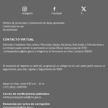
Instagram
Facebook
X
Política de privacidad y tratamiento de datos personales
Condiciones de uso
Accesibilidad
CONTACTO VIRTUAL
Estimado Ciudadano: Para radicar Peticiones, Quejas, Reclamos, Solicitudes y Felicitaciones a
la Entidad puede remitir lo pertinente al Correo Oficial Institucional de RTVC
correspondencia@rtvc.gov.co
o diligenciar el formulario en línea:
Contacto PQRSD.
Al momento de registrar su petición, se generará un código con el cual usted podrá realizar el
seguimiento, para ello, ingrese a:
Seguimiento de PQRS
Asesor en línea: lunes 9:30 a.m. - 12 m
(+57) (601) 2200700
Correo de notificaciones judiciales:
notificacionesjudiciales@rtvc.gov.co
Denuncias por actos de corrupción:
soytransparente@rtvc.gov.co