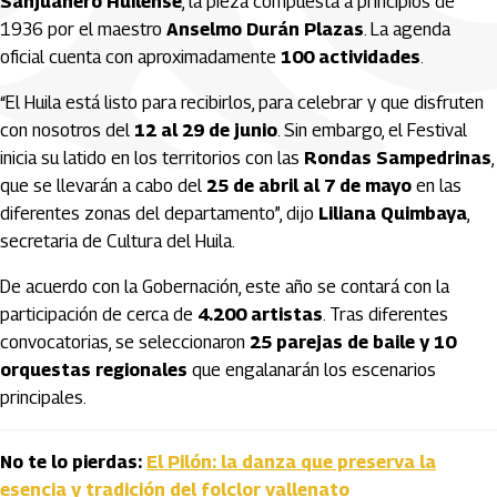
Sanjuanero Huilense
, la pieza compuesta a principios de
1936 por el maestro
Anselmo Durán Plazas
. La agenda
oficial cuenta con aproximadamente
100 actividades
.
“El Huila está listo para recibirlos, para celebrar y que disfruten
con nosotros del
12 al 29 de junio
. Sin embargo, el Festival
inicia su latido en los territorios con las
Rondas Sampedrinas
,
que se llevarán a cabo del
25 de abril al 7 de mayo
en las
diferentes zonas del departamento”, dijo
Liliana Quimbaya
,
secretaria de Cultura del Huila.
De acuerdo con la Gobernación, este año se contará con la
participación de cerca de
4.200 artistas
. Tras diferentes
convocatorias, se seleccionaron
25 parejas de baile y 10
orquestas regionales
que engalanarán los escenarios
principales.
No te lo pierdas:
El Pilón: la danza que preserva la
esencia y tradición del folclor vallenato