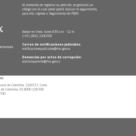
Al momento de registrar su petición, se generará un
código con el cual usted podrá realizar el seguimiento,
para ello, ingrese a:
Seguimiento de PQRS
Asesor en línea: lunes 9:30 a.m. - 12 m
(+57) (601) 2200700
Correo de notificaciones judiciales:
personales
notificacionesjudiciales@rtvc.gov.co
Denuncias por actos de corrupción:
soytransparente@rtvc.gov.co
s:
ional de Colombia: 2200727, Línea
l de Colombia: 01 8000 118 959.
0700