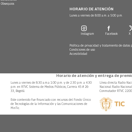
 Obsequios
HORARIO DE ATENCIÓN
Lunes a viernes de 8:00 a.m. a 5:00 p.m.
Instagram
Facebook
X
Política de privacidad y tratamiento de datos 
Condiciones de uso
Accesibilidad
Horario de atención y entrega de premio
Lunes a viernes de 8:30 a.m.a 1:00 p.m. y de 2:30 p.m. a 4:30
Línea directa Radio Nac
p.m. en RTVC Sistema de Medios Públicos, Carrera 45 # 26-
Nacional Radio Naciona
33, Bogotá.
Conmutador RTVC 220
Este contenido fue financiado con recursos del Fondo Único
de Tecnologías de la Información y las Comunicaciones de
MinTic.