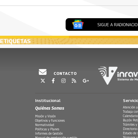
SIGUE A RADIONACI
ETIQUETAS
CONTACTO
Institucional
Servici
Quiénes Somos
Atención a
Trabaja co
Calendario
Misión y Visión
Buzón Peti
Objetivos y funciones
Trámites y 
Normatividad
Directorio
Políticas y Planes
Estado de 
Informes de Gestión
Términos y
Manual de producción y estilo