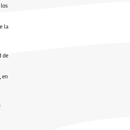
 los
e la
d de
, en
e