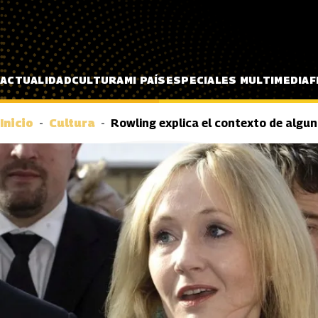
Pasar al contenido principal
ACTUALIDAD
CULTURA
MI PAÍS
ESPECIALES MULTIMEDIA
F
Inicio
Cultura
Rowling explica el contexto de algu