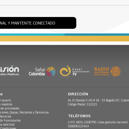
ONAL Y MANTENTE CONECTADO
os
DIRECCIÓN
l usuario
Av. El Dorado Cr.45 # 26 - 33 Bogotá D.C. Colom
n nosotros
Código Postal: 111321
 de actividades
ciones, Quejas, Reclamos y Denuncias
TELÉFONOS
Servicios
 de Funcionarios
(+57) (601) 2200700. Línea gratuita nacional:
su solicitud
018000123414
 Condiciones