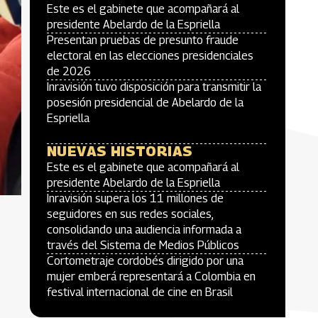
Este es el gabinete que acompañará al
presidente Abelardo de la Espriella
Presentan pruebas de presunto fraude
electoral en las elecciones presidenciales
de 2026
Inravisión tuvo disposición para transmitir la
posesión presidencial de Abelardo de la
Espriella
NUEVAS HISTORIAS
Este es el gabinete que acompañará al
presidente Abelardo de la Espriella
Inravisión supera los 11 millones de
seguidores en sus redes sociales,
consolidando una audiencia informada a
través del Sistema de Medios Públicos
Cortometraje cordobés dirigido por una
mujer emberá representará a Colombia en
festival internacional de cine en Brasil